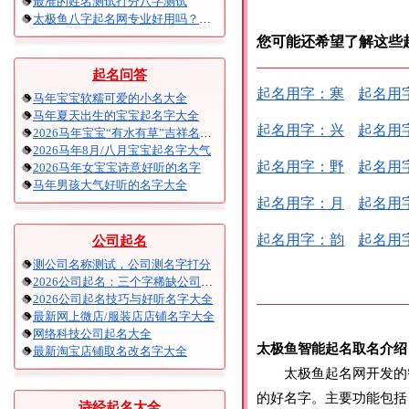
最准的姓名测试打分八字测试
太极鱼八字起名网专业好用吗？太极鱼起名怎么样？
您可能还希望了解这些
起名问答
起名用字：寒
起名用
马年宝宝软糯可爱的小名大全
马年夏天出生的宝宝起名字大全
起名用字：兴
起名用
2026马年宝宝“有水有草”吉祥名字大全
2026马年8月/八月宝宝起名字大气
起名用字：野
起名用
2026马年女宝宝诗意好听的名字
马年男孩大气好听的名字大全
起名用字：月
起名用
起名用字：韵
起名用
公司起名
测公司名称测试，公司测名字打分
2026公司起名：三个字稀缺公司名大全
2026公司起名技巧与好听名字大全
最新网上微店/服装店店铺名字大全
网络科技公司起名大全
太极鱼智能起名取名介绍
最新淘宝店铺取名改名字大全
太极鱼起名网开发的智
的好名字。主要功能包括
诗经起名大全