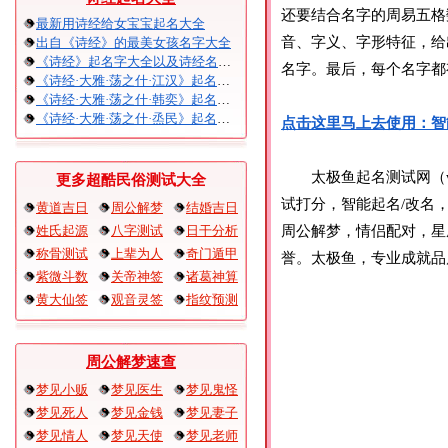
还要结合名字的周易五格
最新用诗经给女宝宝起名大全
音、字义、字形特征，给
出自《诗经》的最美女孩名字大全
《诗经》起名字大全以及诗经名句赏析
名字。最后，每个名字都
《诗经·大雅·荡之什·江汉》起名大全以及赏析
《诗经·大雅·荡之什·韩奕》起名大全以及赏析
《诗经·大雅·荡之什·烝民》起名大全以及赏析
点击这里马上去使用：智
太极鱼起名测试网（www
更多超酷民俗测试大全
试打分，智能起名/改名
黄道吉日
周公解梦
结婚吉日
周公解梦，情侣配对，星
姓氏起源
八字测试
日干分析
称骨测试
上辈为人
奇门遁甲
誉。太极鱼，专业成就品
紫微斗数
关帝神签
诸葛神算
黄大仙签
观音灵签
指纹预测
周公解梦速查
梦见小贩
梦见医生
梦见鬼怪
梦见死人
梦见金钱
梦见妻子
梦见情人
梦见天使
梦见老师