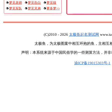
梦见老师
梦见告白
梦见猫
梦见军队
梦见兄弟
更多梦>>
(C)2010 - 2026
太极鱼起名测试网
www.tai
太极鱼，为太极图案中相互环抱的鱼，主相互
声明：本系统来源于中国民俗学的一些测算方法，并非
渝ICP备19015303号-1