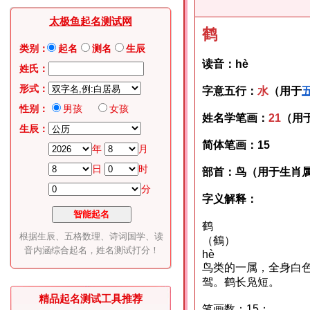
太极鱼起名测试网
鹤
类别：
起名
测名
生辰
读音：hè
姓氏：
形式：
字意五行：
水
（用于
性别：
男孩
女孩
姓名学笔画：
21
（用
生辰：
简体笔画：15
年
月
日
时
部首：鸟（用于生肖
分
字义解释：
鹤
根据生辰、五格数理、诗词国学、读
（鶴）
音内涵综合起名，姓名测试打分！
hè
鸟类的一属，全身白
驾。鹤长凫短。
精品起名测试工具推荐
笔画数：15；