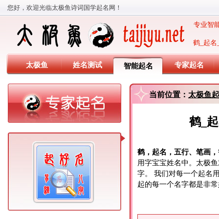
您好，欢迎光临太极鱼诗词国学起名网！
专业智能
鹤_起名
太极鱼
姓名测试
专家起名
智能起名
当前位置：
太极鱼
鹤_
鹤，起名，五行、笔画，
用字宝宝姓名中。太极鱼
字。 我们对每一个起名
起的每一个名字都是非常