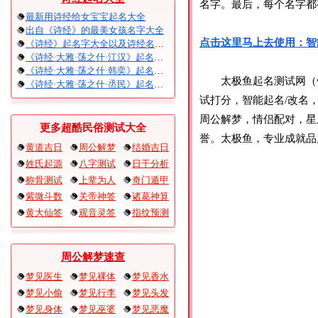
名字。最后，每个名字都
最新用诗经给女宝宝起名大全
出自《诗经》的最美女孩名字大全
点击这里马上去使用：智
《诗经》起名字大全以及诗经名句赏析
《诗经·大雅·荡之什·江汉》起名大全以及赏析
《诗经·大雅·荡之什·韩奕》起名大全以及赏析
太极鱼起名测试网（www
《诗经·大雅·荡之什·烝民》起名大全以及赏析
试打分，智能起名/改名
周公解梦，情侣配对，星
更多超酷民俗测试大全
誉。太极鱼，专业成就品
黄道吉日
周公解梦
结婚吉日
姓氏起源
八字测试
日干分析
称骨测试
上辈为人
奇门遁甲
紫微斗数
关帝神签
诸葛神算
黄大仙签
观音灵签
指纹预测
周公解梦速查
梦见医生
梦见裸体
梦见香水
梦见小偷
梦见行李
梦见头发
梦见身体
梦见巫婆
梦见恶魔