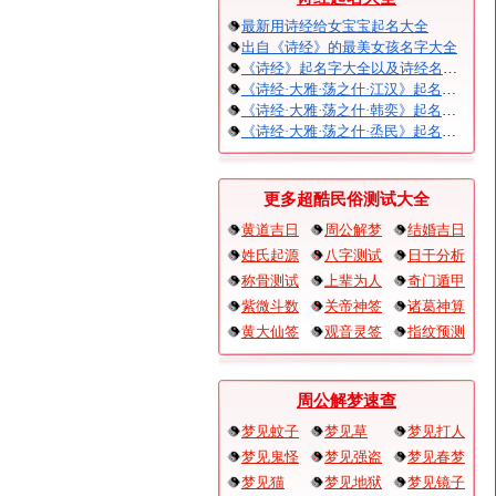
最新用诗经给女宝宝起名大全
出自《诗经》的最美女孩名字大全
《诗经》起名字大全以及诗经名句赏析
《诗经·大雅·荡之什·江汉》起名大全以及赏析
《诗经·大雅·荡之什·韩奕》起名大全以及赏析
《诗经·大雅·荡之什·烝民》起名大全以及赏析
更多超酷民俗测试大全
黄道吉日
周公解梦
结婚吉日
姓氏起源
八字测试
日干分析
称骨测试
上辈为人
奇门遁甲
紫微斗数
关帝神签
诸葛神算
黄大仙签
观音灵签
指纹预测
周公解梦速查
梦见蚊子
梦见草
梦见打人
梦见鬼怪
梦见强盗
梦见春梦
梦见猫
梦见地狱
梦见镜子