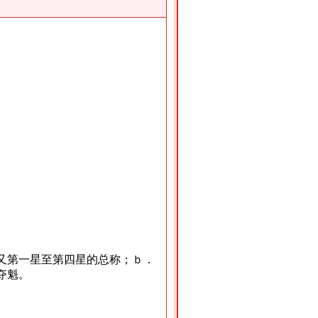
又第一星至第四星的总称；ｂ．
夺魁。