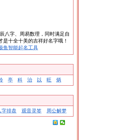
合先天生辰八字、周易数理，同时满足自
才是十全十美的吉祥好名字哦！
极鱼智能起名工具
伶
亭
科
治
以
旺
炳
八字排盘
观音灵签
周公解梦