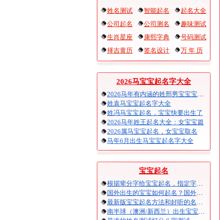
姓名测试
智能起名
起名大全
公司起名
公司测名
趣味测试
生肖星座
康熙字典
号码测试
择吉黄历
签名设计
万 年 历
2026马宝宝起名字大全
2026马年有内涵的姓邢男宝宝宝起名
姓袁马宝宝起名字大全
姓冯马宝宝起名，宝宝快要出生了
2026马年姓王起名大全：女宝宝篇
2026属马宝宝起名，女宝宝取名
马年6月出生马宝宝起名字大全
宝宝起名
根据辈分字给宝宝起名，指定字宝宝起名大全
国外出生的宝宝如何起名？国外出生宝宝八字起名时间怎么算？
最新版宝宝起名方法和好听的名字精选
南半球（澳洲/新西兰）出生宝宝五行八字起名以及时间推算