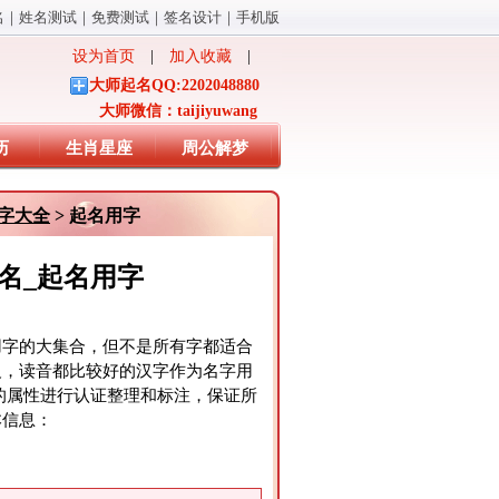
名
｜
姓名测试
｜
免费测试
｜
签名设计
｜
手机版
设为首页
|
加入收藏
|
大师起名QQ:2202048880
大师微信：taijiyuwang
历
生肖星座
周公解梦
字大全
> 起名用字
名_起名用字
用字的大集合，但不是所有字都适合
义，读音都比较好的汉字作为名字用
的属性进行认证整理和标注，保证所
本信息：