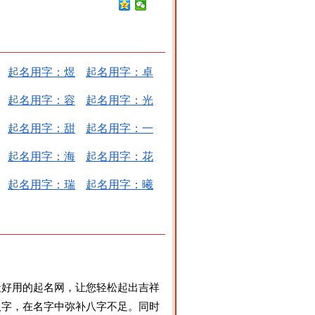
起名用字：煜
起名用字：卓
起名用字：容
起名用字：光
起名用字：甜
起名用字：一
起名用字：海
起名用字：花
起名用字：瑞
起名用字：曦
好用的起名网，让您轻松起出吉祥
八字，在名字中弥补八字不足。同时