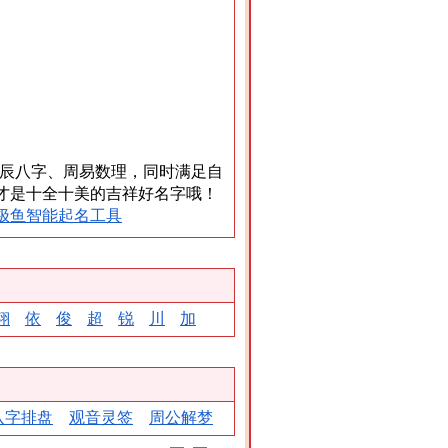
合先天生辰八字、周易数理，同时满足自
才是十全十美的吉祥好名字哦！
极鱼智能起名工具
翔
依
俊
超
锐
川
加
八字排盘
观音灵签
周公解梦