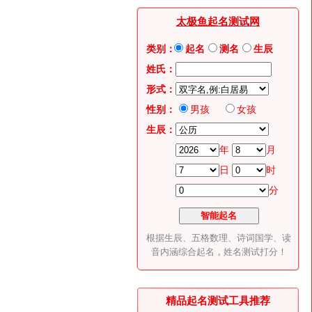
太极鱼起名测试网
类别：
起名
测名
生辰
姓氏：
形式：
性别：
男孩
女孩
生辰：
年
月
日
时
分
根据生辰、五格数理、诗词国学、读
音内涵综合起名，姓名测试打分！
精品起名测试工具推荐