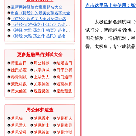
点击这里马上去使用：智
最新用诗经给女宝宝起名大全
出自《诗经》的最美女孩名字大全
《诗经》起名字大全以及诗经名句赏析
太极鱼起名测试网（www
《诗经·大雅·荡之什·江汉》起名大全以及赏析
试打分，智能起名/改名
《诗经·大雅·荡之什·韩奕》起名大全以及赏析
《诗经·大雅·荡之什·烝民》起名大全以及赏析
周公解梦，情侣配对，星
誉。太极鱼，专业成就品
更多超酷民俗测试大全
黄道吉日
周公解梦
结婚吉日
姓氏起源
八字测试
日干分析
称骨测试
上辈为人
奇门遁甲
紫微斗数
关帝神签
诸葛神算
黄大仙签
观音灵签
指纹预测
周公解梦速查
梦见猫
梦见香水
梦见死人
梦见爱人
梦见护士
梦见幽灵
梦见父母
梦见首饰
梦见地狱