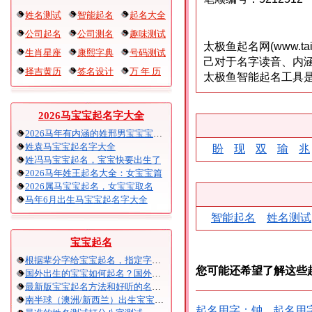
姓名测试
智能起名
起名大全
公司起名
公司测名
趣味测试
太极鱼起名网(www.t
生肖星座
康熙字典
号码测试
己对于名字读音、内
择吉黄历
签名设计
万 年 历
太极鱼智能起名工具
2026马宝宝起名字大全
2026马年有内涵的姓邢男宝宝宝起名
姓袁马宝宝起名字大全
盼
现
双
瑜
兆
姓冯马宝宝起名，宝宝快要出生了
2026马年姓王起名大全：女宝宝篇
2026属马宝宝起名，女宝宝取名
马年6月出生马宝宝起名字大全
智能起名
姓名测试
宝宝起名
根据辈分字给宝宝起名，指定字宝宝起名大全
您可能还希望了解这些
国外出生的宝宝如何起名？国外出生宝宝八字起名时间怎么算？
最新版宝宝起名方法和好听的名字精选
南半球（澳洲/新西兰）出生宝宝五行八字起名以及时间推算
起名用字：钟
起名用