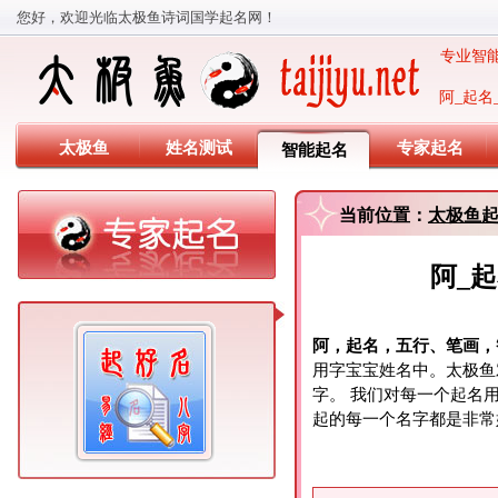
您好，欢迎光临太极鱼诗词国学起名网！
专业智能
阿_起名
太极鱼
姓名测试
专家起名
智能起名
当前位置：
太极鱼
阿_
阿，起名，五行、笔画，
用字宝宝姓名中。太极鱼
字。 我们对每一个起名
起的每一个名字都是非常