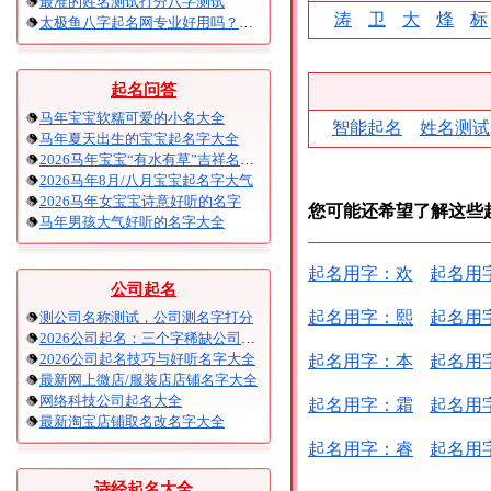
最准的姓名测试打分八字测试
涛
卫
大
烽
标
太极鱼八字起名网专业好用吗？太极鱼起名怎么样？
起名问答
马年宝宝软糯可爱的小名大全
智能起名
姓名测试
马年夏天出生的宝宝起名字大全
2026马年宝宝“有水有草”吉祥名字大全
2026马年8月/八月宝宝起名字大气
2026马年女宝宝诗意好听的名字
您可能还希望了解这些
马年男孩大气好听的名字大全
起名用字：欢
起名用
公司起名
起名用字：熙
起名用
测公司名称测试，公司测名字打分
2026公司起名：三个字稀缺公司名大全
2026公司起名技巧与好听名字大全
起名用字：本
起名用
最新网上微店/服装店店铺名字大全
网络科技公司起名大全
起名用字：霜
起名用
最新淘宝店铺取名改名字大全
起名用字：睿
起名用
诗经起名大全