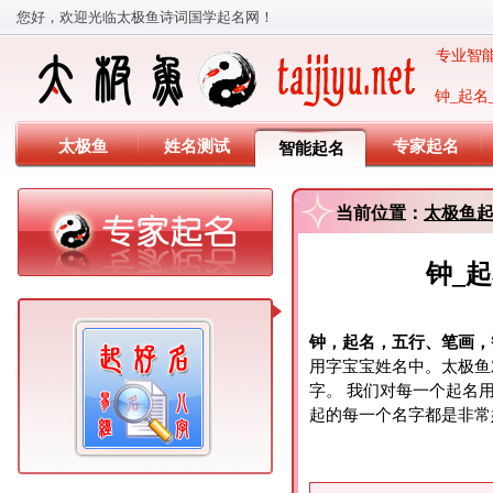
您好，欢迎光临太极鱼诗词国学起名网！
专业智能
钟_起名
太极鱼
姓名测试
专家起名
智能起名
当前位置：
太极鱼
钟_
钟，起名，五行、笔画，
用字宝宝姓名中。太极鱼
字。 我们对每一个起名
起的每一个名字都是非常