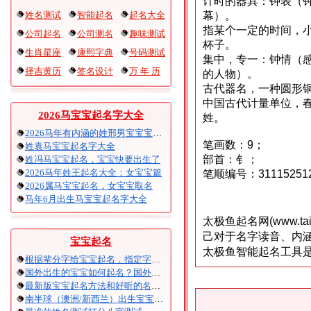
计时的器具：钟表（
姓名测试
智能起名
起名大全
幕）。
指某个一定的时间，小
公司起名
公司测名
趣味测试
杯子。
生肖星座
康熙字典
号码测试
集中，专一：钟情（
择吉黄历
签名设计
万 年 历
的人物）。
古代器名，一种圆形
中国古代计量单位，春
2026马宝宝起名字大全
姓
2026马年有内涵的姓邢男宝宝宝起名
笔画数：9；
姓袁马宝宝起名字大全
部首：钅；
姓冯马宝宝起名，宝宝快要出生了
2026马年姓王起名大全：女宝宝篇
笔顺编号：31115251
2026属马宝宝起名，女宝宝取名
马年6月出生马宝宝起名字大全
太极鱼起名网(www.t
己对于名字读音、内
宝宝起名
太极鱼智能起名工具
根据辈分字给宝宝起名，指定字宝宝起名大全
国外出生的宝宝如何起名？国外出生宝宝八字起名时间怎么算？
最新版宝宝起名方法和好听的名字精选
南半球（澳洲/新西兰）出生宝宝五行八字起名以及时间推算