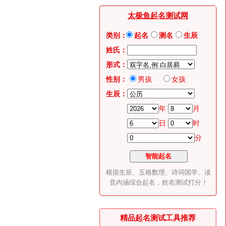
太极鱼起名测试网
类别：
起名
测名
生辰
姓氏：
形式：
性别：
男孩
女孩
生辰：
年
月
日
时
分
根据生辰、五格数理、诗词国学、读
音内涵综合起名，姓名测试打分！
精品起名测试工具推荐