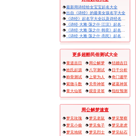
最新用诗经给女宝宝起名大全
出自《诗经》的最美女孩名字大全
《诗经》起名字大全以及诗经名句赏析
《诗经·大雅·荡之什·江汉》起名大全以及赏析
《诗经·大雅·荡之什·韩奕》起名大全以及赏析
《诗经·大雅·荡之什·烝民》起名大全以及赏析
更多超酷民俗测试大全
黄道吉日
周公解梦
结婚吉日
姓氏起源
八字测试
日干分析
称骨测试
上辈为人
奇门遁甲
紫微斗数
关帝神签
诸葛神算
黄大仙签
观音灵签
指纹预测
周公解梦速查
梦见玫瑰
梦见老鼠
梦见警察
梦见小偷
梦见兔子
梦见老虎
梦见地狱
梦见烈士
梦见钻石