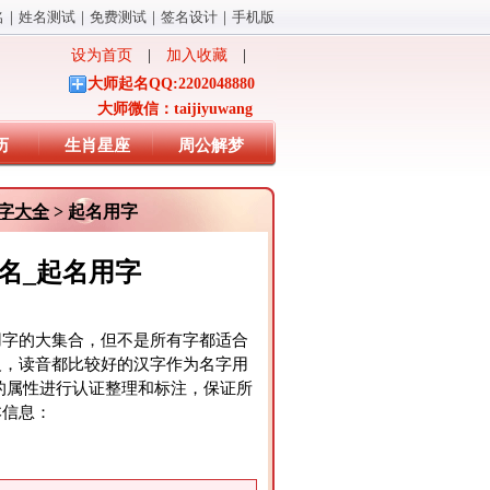
名
｜
姓名测试
｜
免费测试
｜
签名设计
｜
手机版
设为首页
|
加入收藏
|
大师起名QQ:2202048880
大师微信：taijiyuwang
历
生肖星座
周公解梦
字大全
> 起名用字
名_起名用字
用字的大集合，但不是所有字都适合
义，读音都比较好的汉字作为名字用
的属性进行认证整理和标注，保证所
本信息：