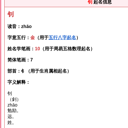
钊
起名信息
钊
读音：zhāo
字意五行：
金
（用于
五行八字起名
）
姓名学笔画：
10
（用于周易五格数理起名）
简体笔画：7
部首：钅（用于生肖属相起名）
字义解释：
钊
（釗）
zhāo
勉励。
远。
姓。