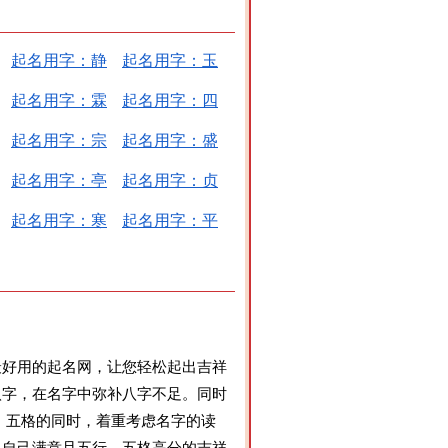
起名用字：静
起名用字：玉
起名用字：霖
起名用字：四
起名用字：宗
起名用字：盛
起名用字：亭
起名用字：贞
起名用字：寒
起名用字：平
好用的起名网，让您轻松起出吉祥
八字，在名字中弥补八字不足。同时
、五格的同时，着重考虑名字的读
出自己满意且五行、五格高分的吉祥