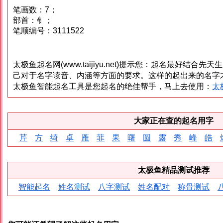
笔画数：7；
部首：钅；
笔顺编号：3111522
太极鱼起名网(www.taijiyu.net)提示您：起名最好结
己对于名字读音、内涵等方面的要求。这样的起出来的名字
太极鱼智能起名工具是您起名的绝佳帮手，马上去使用：
太
大家正在查的起名用字
芹
方
绮
卓
雁
菲
果
曙
圆
露
秀
峰
皓
太极鱼精品测试推荐
智能起名
姓名测试
八字测试
姓名配对
称骨测试