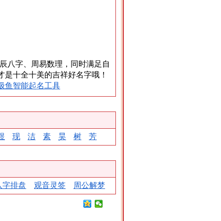
合先天生辰八字、周易数理，同时满足自
才是十全十美的吉祥好名字哦！
极鱼智能起名工具
煜
现
洁
素
昊
树
芳
八字排盘
观音灵签
周公解梦