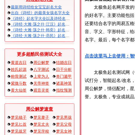
太极鱼起名网开发的智
最新用诗经给女宝宝起名大全
出自《诗经》的最美女孩名字大全
的好名字。主要功能包括
《诗经》起名字大全以及诗经名句赏析
还要结合名字的周易五格
《诗经·大雅·荡之什·江汉》起名大全以及赏析
《诗经·大雅·荡之什·韩奕》起名大全以及赏析
音、字义、字形特征，给
《诗经·大雅·荡之什·烝民》起名大全以及赏析
名字。最后，每个名字都
更多超酷民俗测试大全
点击这里马上去使用：智
黄道吉日
周公解梦
结婚吉日
姓氏起源
八字测试
日干分析
太极鱼起名测试网（www
称骨测试
上辈为人
奇门遁甲
试打分，智能起名/改名
紫微斗数
关帝神签
诸葛神算
周公解梦，情侣配对，星
黄大仙签
观音灵签
指纹预测
誉。太极鱼，专业成就品
周公解梦速查
梦见镜子
梦见妻子
梦见男孩
梦见匕首
梦见丈夫
梦见父母
梦见拔牙
梦见学校
梦见女神