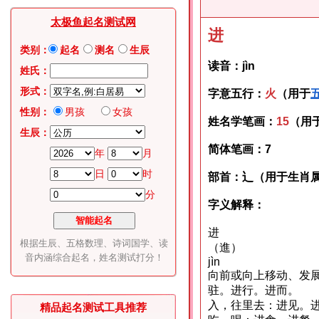
太极鱼起名测试网
进
类别：
起名
测名
生辰
读音：jìn
姓氏：
形式：
字意五行：
火
（用于
性别：
男孩
女孩
姓名学笔画：
15
（用
生辰：
简体笔画：7
年
月
日
时
部首：辶（用于生肖
分
字义解释：
进
根据生辰、五格数理、诗词国学、读
（進）
音内涵综合起名，姓名测试打分！
jìn
向前或向上移动、发展
驻。进行。进而。
入，往里去：进见。
精品起名测试工具推荐