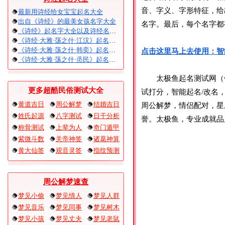
音、字义、字形特征，给
最新用诗经给女宝宝起名大全
出自《诗经》的最美女孩名字大全
名字。最后，每个名字都
《诗经》起名字大全以及诗经名句赏析
《诗经·大雅·荡之什·江汉》起名大全以及赏析
《诗经·大雅·荡之什·韩奕》起名大全以及赏析
点击这里马上去使用：智
《诗经·大雅·荡之什·烝民》起名大全以及赏析
太极鱼起名测试网（www
更多超酷民俗测试大全
试打分，智能起名/改名
黄道吉日
周公解梦
结婚吉日
周公解梦，情侣配对，星
姓氏起源
八字测试
日干分析
誉。太极鱼，专业成就品
称骨测试
上辈为人
奇门遁甲
紫微斗数
关帝神签
诸葛神算
黄大仙签
观音灵签
指纹预测
周公解梦速查
梦见小偷
梦见情人
梦见人群
梦见音乐
梦见同事
梦见树木
梦见小孩
梦见丈夫
梦见老鼠