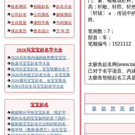
门、窗、楼板或栏杆
姓名测试
智能起名
起名大全
高：轩敞。轩昂。轩
〔轩辕〕ａ．传说中
公司起名
公司测名
趣味测试
姓。
生肖星座
康熙字典
号码测试
择吉黄历
签名设计
万 年 历
笔画数：7；
部首：车；
笔顺编号：1521112
2026马宝宝起名字大全
2026马年有内涵的姓邢男宝宝宝起名
姓袁马宝宝起名字大全
太极鱼起名网(www.t
姓冯马宝宝起名，宝宝快要出生了
己对于名字读音、内
2026马年姓王起名大全：女宝宝篇
太极鱼智能起名工具
2026属马宝宝起名，女宝宝取名
马年6月出生马宝宝起名字大全
宝宝起名
曼
勋
慧
宪
妍
根据辈分字给宝宝起名，指定字宝宝起名大全
国外出生的宝宝如何起名？国外出生宝宝八字起名时间怎么算？
最新版宝宝起名方法和好听的名字精选
南半球（澳洲/新西兰）出生宝宝五行八字起名以及时间推算