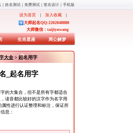
名
｜
姓名测试
｜
免费测试
｜
签名设计
｜
手机版
设为首页
|
加入收藏
|
大师起名QQ:2202048880
大师微信：taijiyuwang
历
生肖星座
周公解梦
字大全
> 起名用字
名_起名用字
用字的大集合，但不是所有字都适合
义，读音都比较好的汉字作为名字用
的属性进行认证整理和标注，保证所
本信息：