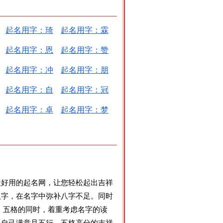
起名用字：琦
起名用字：霖
起名用字：恩
起名用字：赞
起名用字：冲
起名用字：朋
起名用字：自
起名用字：冠
起名用字：卓
起名用字：梦
好用的起名网，让您轻松起出吉祥
八字，在名字中弥补八字不足。同时
、五格的同时，着重考虑名字的读
出自己满意且五行、五格高分的吉祥