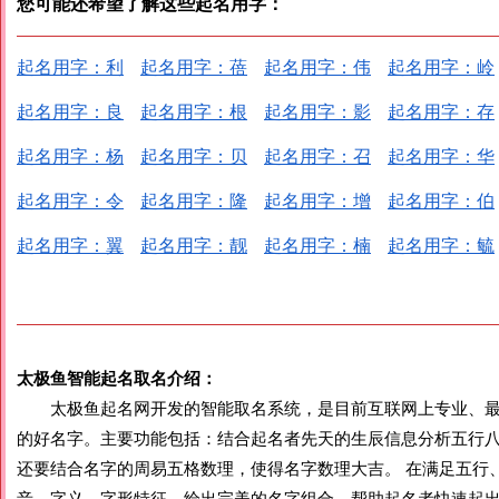
您可能还希望了解这些起名用字：
起名用字：利
起名用字：蓓
起名用字：伟
起名用字：岭
起名用字：良
起名用字：根
起名用字：影
起名用字：存
起名用字：杨
起名用字：贝
起名用字：召
起名用字：华
起名用字：令
起名用字：隆
起名用字：增
起名用字：伯
起名用字：翼
起名用字：靓
起名用字：楠
起名用字：毓
太极鱼智能起名取名介绍：
太极鱼起名网开发的智能取名系统，是目前互联网上专业、最
的好名字。主要功能包括：结合起名者先天的生辰信息分析五行
还要结合名字的周易五格数理，使得名字数理大吉。 在满足五行
音、字义、字形特征，给出完美的名字组合，帮助起名者快速起