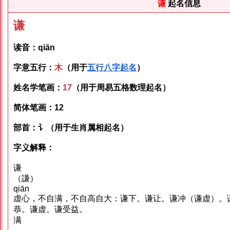
谦
起名信息
谦
读音：qiān
字意五行：
木
（用于
五行八字起名
）
姓名学笔画：
17
（用于周易五格数理起名）
简体笔画：12
部首：讠（用于生肖属相起名）
字义解释：
谦
（謙）
qiān
虚心，不自满，不自高自大：谦下。谦让。谦冲（谦虚）。
恭。谦虚。谦受益。
满