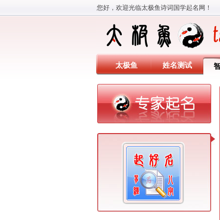
您好，欢迎光临太极鱼诗词国学起名网！
太极鱼
姓名测试