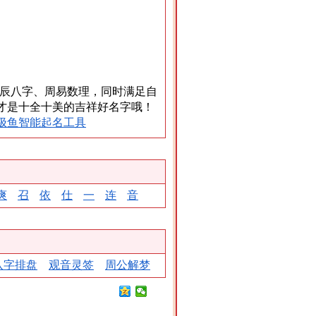
合先天生辰八字、周易数理，同时满足自
才是十全十美的吉祥好名字哦！
极鱼智能起名工具
爽
召
依
仕
一
连
音
八字排盘
观音灵签
周公解梦