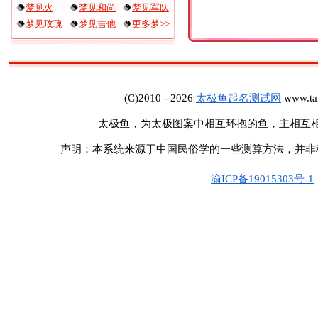
梦见火
梦见和尚
梦见军队
梦见玫瑰
梦见吉他
更多梦>>
(C)2010 - 2026
太极鱼起名测试网
www.tai
太极鱼，为太极图案中相互环抱的鱼，主相互
声明：本系统来源于中国民俗学的一些测算方法，并非
渝ICP备19015303号-1