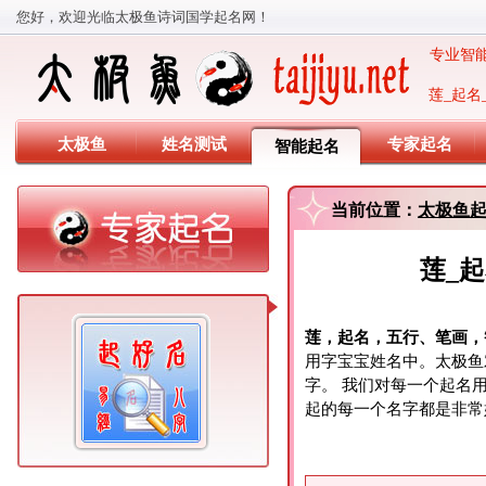
您好，欢迎光临太极鱼诗词国学起名网！
专业智能
莲_起名
太极鱼
姓名测试
专家起名
智能起名
当前位置：
太极鱼
莲_
莲，起名，五行、笔画，
用字宝宝姓名中。太极鱼
字。 我们对每一个起名
起的每一个名字都是非常