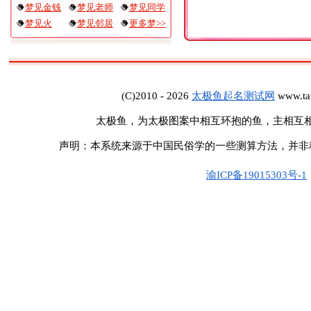
梦见金钱
梦见老师
梦见同学
梦见火
梦见邻居
更多梦>>
(C)2010 - 2026
太极鱼起名测试网
www.tai
太极鱼，为太极图案中相互环抱的鱼，主相互
声明：本系统来源于中国民俗学的一些测算方法，并非
渝ICP备19015303号-1