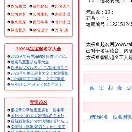
（ａ．莲花的底部；
姓名测试
智能起名
起名大全
笔画数：10；
公司起名
公司测名
趣味测试
部首：艹；
生肖星座
康熙字典
号码测试
笔顺编号：12215124
择吉黄历
签名设计
万 年 历
太极鱼起名网(www.t
2026马宝宝起名字大全
己对于名字读音、内
2026马年有内涵的姓邢男宝宝宝起名
太极鱼智能起名工具
姓袁马宝宝起名字大全
姓冯马宝宝起名，宝宝快要出生了
2026马年姓王起名大全：女宝宝篇
2026属马宝宝起名，女宝宝取名
马年6月出生马宝宝起名字大全
南
宇
和
寿
少
宝宝起名
根据辈分字给宝宝起名，指定字宝宝起名大全
国外出生的宝宝如何起名？国外出生宝宝八字起名时间怎么算？
智能起名
姓名测试
最新版宝宝起名方法和好听的名字精选
南半球（澳洲/新西兰）出生宝宝五行八字起名以及时间推算