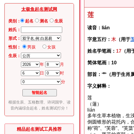
太极鱼起名测试网
莲
类别：
起名
测名
生辰
读音：lián
姓氏：
形式：
字意五行：
木
（用于
性别：
男孩
女孩
姓名学笔画：
17
（用
生辰：
简体笔画：10
年
月
日
时
部首：艹（用于生肖
分
字义解释：
莲
根据生辰、五格数理、诗词国学、读
（蓮）
音内涵综合起名，姓名测试打分！
lián
多年生草本植物，生浅
倒圆锥形的花托内，合
称“荷”、“芙蓉”、“
精品起名测试工具推荐