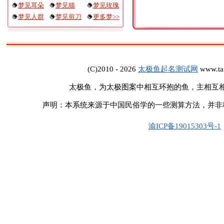
梦见耳朵
梦见猫
梦见玫瑰
梦见人群
梦见剪刀
更多梦>>
(C)2010 - 2026
太极鱼起名测试网
www.tai
太极鱼，为太极图案中相互环抱的鱼，主相互
声明：本系统来源于中国民俗学的一些测算方法，并非
渝ICP备19015303号-1