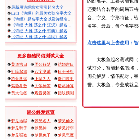
的好名字。主要功能包括
最新用诗经给女宝宝起名大全
还要结合名字的周易五格
出自《诗经》的最美女孩名字大全
音、字义、字形特征，给
《诗经》起名字大全以及诗经名句赏析
《诗经·大雅·荡之什·江汉》起名大全以及赏析
名字。最后，每个名字都
《诗经·大雅·荡之什·韩奕》起名大全以及赏析
《诗经·大雅·荡之什·烝民》起名大全以及赏析
点击这里马上去使用：智
更多超酷民俗测试大全
太极鱼起名测试网（www
黄道吉日
周公解梦
结婚吉日
试打分，智能起名/改名
姓氏起源
八字测试
日干分析
周公解梦，情侣配对，星
称骨测试
上辈为人
奇门遁甲
誉。太极鱼，专业成就品
紫微斗数
关帝神签
诸葛神算
黄大仙签
观音灵签
指纹预测
周公解梦速查
梦见地狱
梦见名人
梦见仙女
梦见鸭子
梦见神
梦见行李
梦见强盗
梦见兔子
梦见恶魔