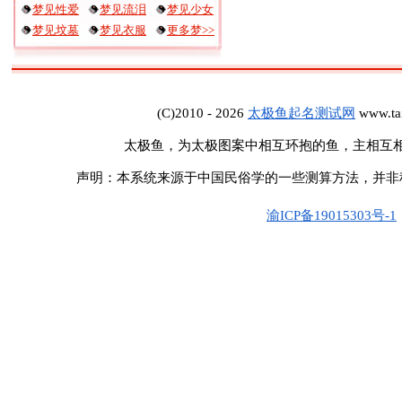
梦见性爱
梦见流泪
梦见少女
梦见坟墓
梦见衣服
更多梦>>
(C)2010 - 2026
太极鱼起名测试网
www.tai
太极鱼，为太极图案中相互环抱的鱼，主相互
声明：本系统来源于中国民俗学的一些测算方法，并非
渝ICP备19015303号-1