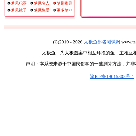
梦见犯罪
梦见名人
梦见幽灵
梦见镜子
梦见性爱
更多梦>>
(C)2010 - 2026
太极鱼起名测试网
www.tai
太极鱼，为太极图案中相互环抱的鱼，主相互
声明：本系统来源于中国民俗学的一些测算方法，并非
渝ICP备19015303号-1