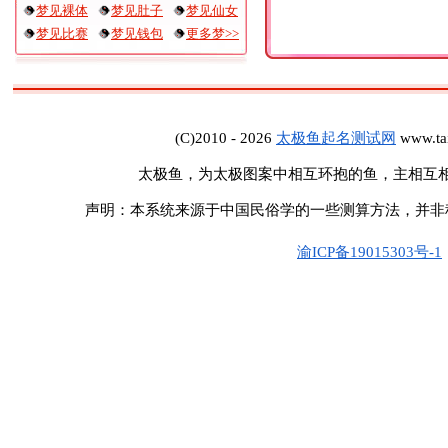
梦见裸体
梦见肚子
梦见仙女
梦见比赛
梦见钱包
更多梦>>
(C)2010 - 2026
太极鱼起名测试网
www.tai
太极鱼，为太极图案中相互环抱的鱼，主相互
声明：本系统来源于中国民俗学的一些测算方法，并非
渝ICP备19015303号-1