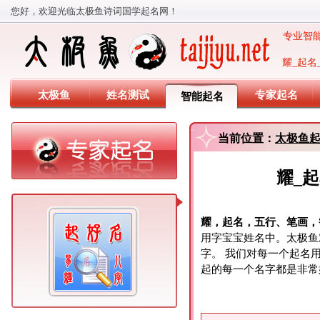
您好，欢迎光临太极鱼诗词国学起名网！
专业智能
耀_起名
太极鱼
姓名测试
专家起名
智能起名
当前位置：
太极鱼
耀_
耀，起名，五行、笔画，
用字宝宝姓名中。太极鱼
字。 我们对每一个起名
起的每一个名字都是非常