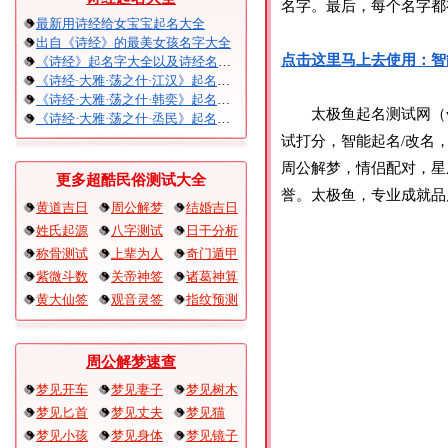
名字。最后，每个名字都
最新用诗经给女宝宝起名大全
出自《诗经》的最美女孩名字大全
点击这里马上去使用：智
《诗经》起名字大全以及诗经名句赏析
《诗经·大雅·荡之什·江汉》起名大全以及赏析
《诗经·大雅·荡之什·韩奕》起名大全以及赏析
太极鱼起名测试网（www
《诗经·大雅·荡之什·烝民》起名大全以及赏析
试打分，智能起名/改名
周公解梦，情侣配对，星
更多超酷民俗测试大全
誉。太极鱼，专业成就品
黄道吉日
周公解梦
结婚吉日
姓氏起源
八字测试
日干分析
称骨测试
上辈为人
奇门遁甲
紫微斗数
关帝神签
诸葛神算
黄大仙签
观音灵签
指纹预测
周公解梦速查
梦见开车
梦见妻子
梦见树木
梦见匕首
梦见丈夫
梦见猫
梦见小孩
梦见身体
梦见镜子