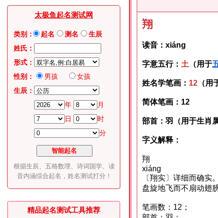
太极鱼起名测试网
翔
类别：
起名
测名
生辰
读音：xiáng
姓氏：
形式：
字意五行：
土
（用于
性别：
男孩
女孩
姓名学笔画：
12
（用
生辰：
简体笔画：12
年
月
日
时
部首：羽（用于生肖
分
字义解释：
翔
根据生辰、五格数理、诗词国学、读
xiáng
音内涵综合起名，姓名测试打分！
〔翔实〕详细而确实
盘旋地飞而不扇动翅
笔画数：12；
精品起名测试工具推荐
部首：羽；