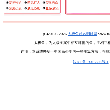
梦见强盗
梦见打人
梦见告白
梦见小偷
梦见心脏
更多梦>>
(C)2010 - 2026
太极鱼起名测试网
www.tai
太极鱼，为太极图案中相互环抱的鱼，主相互
声明：本系统来源于中国民俗学的一些测算方法，并非
渝ICP备19015303号-1