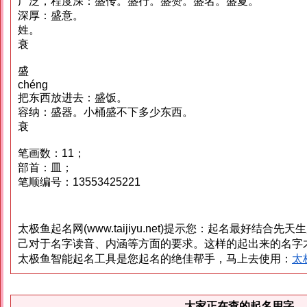
广泛，程度深：盛传。盛行。盛赞。盛名。盛夏。
深厚：盛意。
姓。
衰
盛
chéng
把东西放进去：盛饭。
容纳：盛器。小桶盛不下多少东西。
衰
笔画数：11；
部首：皿；
笔顺编号：13553425221
太极鱼起名网(www.taijiyu.net)提示您：起名最好结
己对于名字读音、内涵等方面的要求。这样的起出来的名字
太极鱼智能起名工具是您起名的绝佳帮手，马上去使用：
太
大家正在查的起名用字