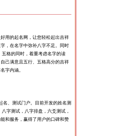
好用的起名网，让您轻松起出吉祥
八字，在名字中弥补八字不足。同时
、五格的同时，着重考虑名字的读
出自己满意且五行、五格高分的吉祥
解名字内涵。
秀的起名、测试门户。目前开发的姓名测
，八字测试，八字排盘，六爻测试，
功能和服务，赢得了用户的口碑和赞