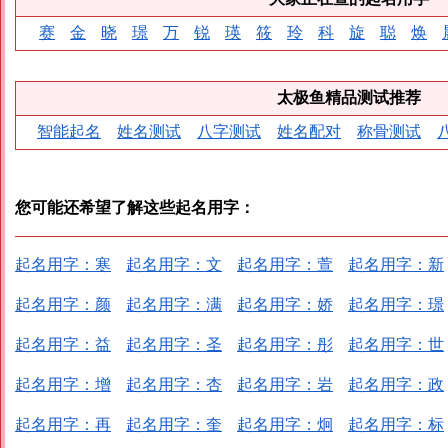
赛
金
晓
璟
万
锐
瑛
筱
玲
科
旋
聪
焕
太极鱼精品测试推荐
智能起名
姓名测试
八字测试
姓名配对
称骨测试
您可能还希望了解这些起名用字：
起名用字：寒
起名用字：文
起名用字：萱
起名用字：新
起名用字：颜
起名用字：满
起名用字：娇
起名用字：璟
起名用字：益
起名用字：圣
起名用字：彤
起名用字：世
起名用字：增
起名用字：杏
起名用字：岩
起名用字：政
起名用字：再
起名用字：奎
起名用字：炯
起名用字：标