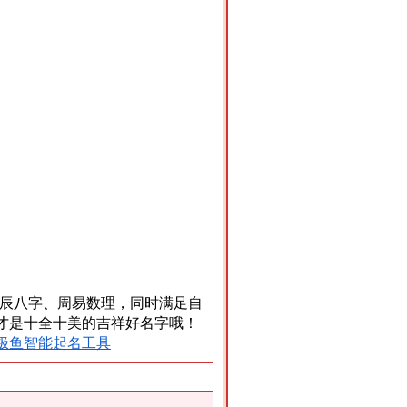
合先天生辰八字、周易数理，同时满足自
才是十全十美的吉祥好名字哦！
极鱼智能起名工具