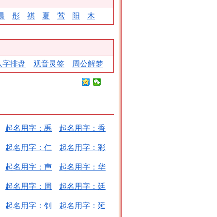
晨
彤
祺
夏
莺
阳
木
八字排盘
观音灵签
周公解梦
起名用字：禹
起名用字：香
起名用字：仁
起名用字：彩
起名用字：声
起名用字：华
起名用字：周
起名用字：廷
起名用字：钊
起名用字：延