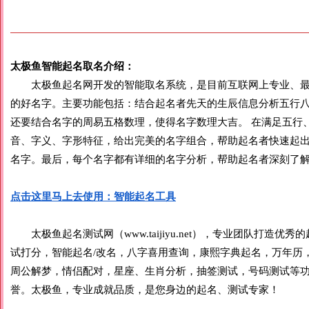
太极鱼智能起名取名介绍：
太极鱼起名网开发的智能取名系统，是目前互联网上专业、最
的好名字。主要功能包括：结合起名者先天的生辰信息分析五行
还要结合名字的周易五格数理，使得名字数理大吉。 在满足五行
音、字义、字形特征，给出完美的名字组合，帮助起名者快速起
名字。最后，每个名字都有详细的名字分析，帮助起名者深刻了
点击这里马上去使用：智能起名工具
太极鱼起名测试网（www.taijiyu.net），专业团队打造优
试打分，智能起名/改名，八字喜用查询，康熙字典起名，万年历
周公解梦，情侣配对，星座、生肖分析，抽签测试，号码测试等
誉。太极鱼，专业成就品质，是您身边的起名、测试专家！