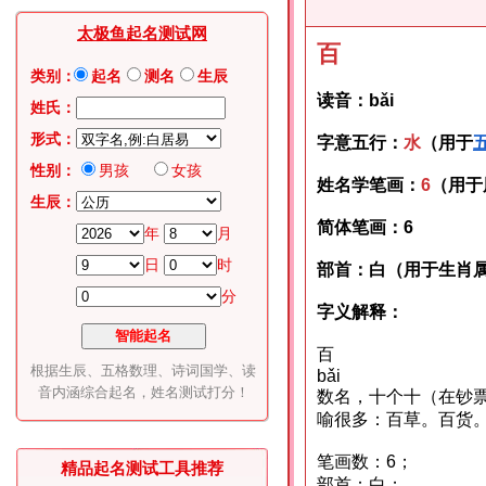
太极鱼起名测试网
百
类别：
起名
测名
生辰
读音：bǎi
姓氏：
形式：
字意五行：
水
（用于
性别：
男孩
女孩
姓名学笔画：
6
（用于
生辰：
简体笔画：6
年
月
日
时
部首：白（用于生肖
分
字义解释：
百
根据生辰、五格数理、诗词国学、读
bǎi
音内涵综合起名，姓名测试打分！
数名，十个十（在钞票
喻很多：百草。百货
笔画数：6；
精品起名测试工具推荐
部首：白；