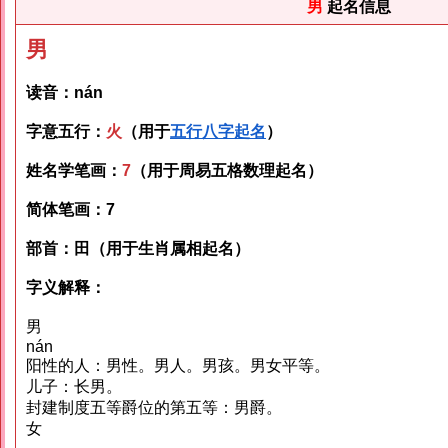
男
起名信息
男
读音：nán
字意五行：
火
（用于
五行八字起名
）
姓名学笔画：
7
（用于周易五格数理起名）
简体笔画：7
部首：田（用于生肖属相起名）
字义解释：
男
nán
阳性的人：男性。男人。男孩。男女平等。
儿子：长男。
封建制度五等爵位的第五等：男爵。
女