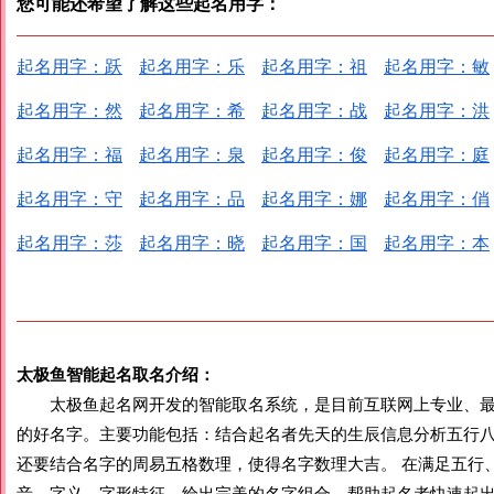
您可能还希望了解这些起名用字：
起名用字：跃
起名用字：乐
起名用字：祖
起名用字：敏
起名用字：然
起名用字：希
起名用字：战
起名用字：洪
起名用字：福
起名用字：泉
起名用字：俊
起名用字：庭
起名用字：守
起名用字：品
起名用字：娜
起名用字：俏
起名用字：莎
起名用字：晓
起名用字：国
起名用字：本
太极鱼智能起名取名介绍：
太极鱼起名网开发的智能取名系统，是目前互联网上专业、最
的好名字。主要功能包括：结合起名者先天的生辰信息分析五行
还要结合名字的周易五格数理，使得名字数理大吉。 在满足五行
音、字义、字形特征，给出完美的名字组合，帮助起名者快速起