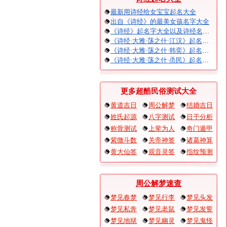
最新用诗经给女宝宝起名大全
出自《诗经》的最美女孩名字大全
《诗经》起名字大全以及诗经名句赏析
《诗经·大雅·荡之什·江汉》起名大全以及赏析
《诗经·大雅·荡之什·韩奕》起名大全以及赏析
《诗经·大雅·荡之什·烝民》起名大全以及赏析
更多超酷民俗测试大全
黄道吉日
周公解梦
结婚吉日
姓氏起源
八字测试
日干分析
称骨测试
上辈为人
奇门遁甲
紫微斗数
关帝神签
诸葛神算
黄大仙签
观音灵签
指纹预测
周公解梦速查
梦见春梦
梦见行李
梦见头发
梦见私奔
梦见老鼠
梦见发誓
梦见地狱
梦见幽灵
梦见鬼怪