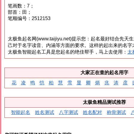
笔画数：7；
部首：田；
笔顺编号：2512153
太极鱼起名网(www.taijiyu.net)提示您：起名最好结
己对于名字读音、内涵等方面的要求。这样的起出来的名字
太极鱼智能起名工具是您起名的绝佳帮手，马上去使用：
太
大家正在查的起名用字
花
凌
鸣
恺
柏
慧
雪
显
卿
炳
兆
涛
彦
太极鱼精品测试推荐
智能起名
姓名测试
八字测试
姓名配对
称骨测试