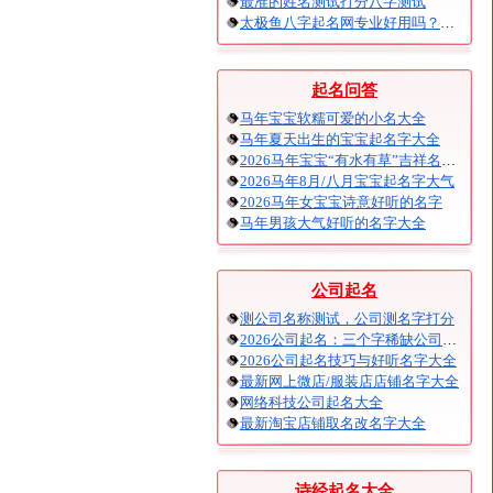
最准的姓名测试打分八字测试
太极鱼八字起名网专业好用吗？太极鱼起名怎么样？
起名问答
马年宝宝软糯可爱的小名大全
马年夏天出生的宝宝起名字大全
2026马年宝宝“有水有草”吉祥名字大全
2026马年8月/八月宝宝起名字大气
2026马年女宝宝诗意好听的名字
马年男孩大气好听的名字大全
公司起名
测公司名称测试，公司测名字打分
2026公司起名：三个字稀缺公司名大全
2026公司起名技巧与好听名字大全
最新网上微店/服装店店铺名字大全
网络科技公司起名大全
最新淘宝店铺取名改名字大全
诗经起名大全