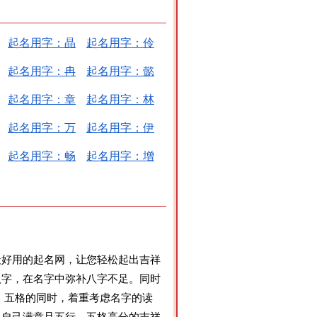
起名用字：晶
起名用字：伶
起名用字：冉
起名用字：懿
起名用字：章
起名用字：林
起名用字：万
起名用字：伊
起名用字：畅
起名用字：增
好用的起名网，让您轻松起出吉祥
八字，在名字中弥补八字不足。同时
、五格的同时，着重考虑名字的读
出自己满意且五行、五格高分的吉祥