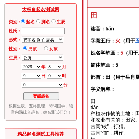
太极鱼起名测试网
田
类别：
起名
测名
生辰
读音：tián
姓氏：
形式：
字意五行：
火
（用于
性别：
男孩
女孩
姓名学笔画：
5
（用于
生辰：
简体笔画：5
年
月
日
时
部首：田（用于生肖
分
字义解释：
田
根据生辰、五格数理、诗词国学、读
tián
音内涵综合起名，姓名测试打分！
种植农作物的土地：
和农业有关的：田家
古同“畋”，打猎。
古同“佃”，耕作。
精品起名测试工具推荐