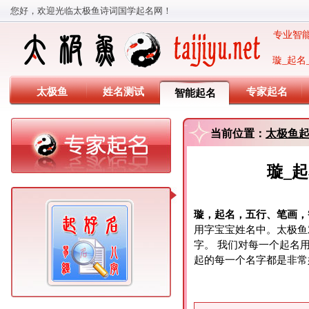
您好，欢迎光临太极鱼诗词国学起名网！
专业智能
璇_起名
太极鱼
姓名测试
专家起名
智能起名
当前位置：
太极鱼
璇_
璇，起名，五行、笔画，
用字宝宝姓名中。太极鱼
字。 我们对每一个起名
起的每一个名字都是非常