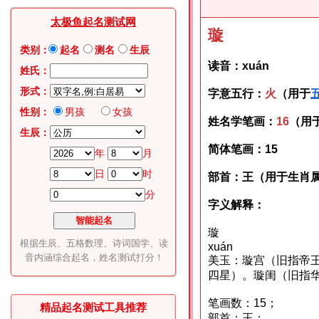
太极鱼起名测试网
璇
类别：
起名
测名
生辰
读音：xuán
姓氏：
形式：
字意五行：
火
（用于
性别：
男孩
女孩
姓名学笔画：
16
（用
生辰：
简体笔画：15
年
月
日
时
部首：王（用于生肖
分
字义解释：
璇
根据生辰、五格数理、诗词国学、读
xuán
音内涵综合起名，姓名测试打分！
美玉：璇宫（旧指帝王
四星）。璇闺（旧指
笔画数：15；
精品起名测试工具推荐
部首：王；