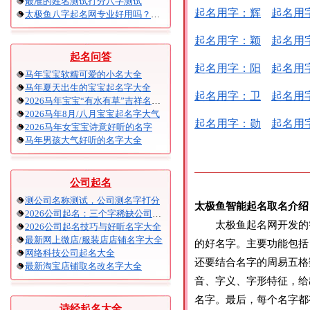
最准的姓名测试打分八字测试
起名用字：辉
起名用
太极鱼八字起名网专业好用吗？太极鱼起名怎么样？
起名用字：颖
起名用
起名问答
起名用字：阳
起名用
马年宝宝软糯可爱的小名大全
马年夏天出生的宝宝起名字大全
起名用字：卫
起名用
2026马年宝宝“有水有草”吉祥名字大全
2026马年8月/八月宝宝起名字大气
起名用字：勋
起名用
2026马年女宝宝诗意好听的名字
马年男孩大气好听的名字大全
公司起名
测公司名称测试，公司测名字打分
太极鱼智能起名取名介绍
2026公司起名：三个字稀缺公司名大全
太极鱼起名网开发的智
2026公司起名技巧与好听名字大全
最新网上微店/服装店店铺名字大全
的好名字。主要功能包括
网络科技公司起名大全
还要结合名字的周易五格
最新淘宝店铺取名改名字大全
音、字义、字形特征，给
名字。最后，每个名字都
诗经起名大全