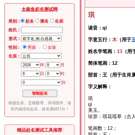
太极鱼起名测试网
琪
类别：
起名
测名
生辰
读音：qí
姓氏：
形式：
字意五行：
木
（用于
性别：
男孩
女孩
姓名学笔画：
13
（用
生辰：
简体笔画：12
年
月
日
时
部首：王（用于生肖
分
字义解释：
琪
根据生辰、五格数理、诗词国学、读
qí
音内涵综合起名，姓名测试打分！
美玉。
珍异：琪花瑶草（古
笔画数：12；
精品起名测试工具推荐
部首：王；