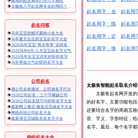
最准的姓名测试打分八字测试
太极鱼八字起名网专业好用吗？太极鱼起名怎么样？
起名用字：在
起名用
起名用字：陈
起名用
起名问答
马年宝宝软糯可爱的小名大全
起名用字：定
起名用
马年夏天出生的宝宝起名字大全
2026马年宝宝“有水有草”吉祥名字大全
起名用字：珠
起名用
2026马年8月/八月宝宝起名字大气
2026马年女宝宝诗意好听的名字
马年男孩大气好听的名字大全
公司起名
太极鱼智能起名取名介绍
测公司名称测试，公司测名字打分
太极鱼起名网开发的智
2026公司起名：三个字稀缺公司名大全
2026公司起名技巧与好听名字大全
的好名字。主要功能包括
最新网上微店/服装店店铺名字大全
还要结合名字的周易五格
网络科技公司起名大全
音、字义、字形特征，给
最新淘宝店铺取名改名字大全
名字。最后，每个名字都
诗经起名大全