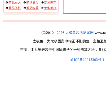
梦见女人
梦见父母
梦见抛弃
梦见飞机
梦见坟墓
更多梦>>
(C)2010 - 2026
太极鱼起名测试网
www.tai
太极鱼，为太极图案中相互环抱的鱼，主相互
声明：本系统来源于中国民俗学的一些测算方法，并非
渝ICP备19015303号-1