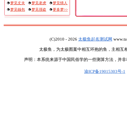
梦见丈夫
梦见老虎
梦见情人
梦见钱包
梦见强盗
更多梦>>
(C)2010 - 2026
太极鱼起名测试网
www.tai
太极鱼，为太极图案中相互环抱的鱼，主相互
声明：本系统来源于中国民俗学的一些测算方法，并非
渝ICP备19015303号-1