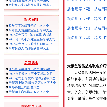
最准的姓名测试打分八字测试
太极鱼八字起名网专业好用吗？太极鱼起名怎么样？
起名用字：毅
起名用
起名用字：作
起名用
起名问答
马年宝宝软糯可爱的小名大全
起名用字：灿
起名用
马年夏天出生的宝宝起名字大全
2026马年宝宝“有水有草”吉祥名字大全
起名用字：球
起名用
2026马年8月/八月宝宝起名字大气
2026马年女宝宝诗意好听的名字
马年男孩大气好听的名字大全
公司起名
太极鱼智能起名取名介绍
测公司名称测试，公司测名字打分
太极鱼起名网开发的智
2026公司起名：三个字稀缺公司名大全
2026公司起名技巧与好听名字大全
的好名字。主要功能包括
最新网上微店/服装店店铺名字大全
还要结合名字的周易五格
网络科技公司起名大全
音、字义、字形特征，给
最新淘宝店铺取名改名字大全
名字。最后，每个名字都
诗经起名大全