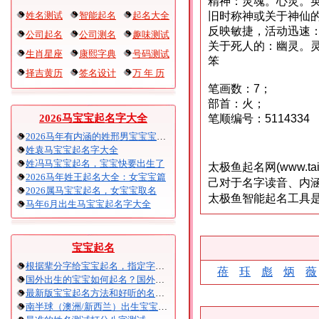
精神：灵魂。心灵。
姓名测试
智能起名
起名大全
旧时称神或关于神仙
反映敏捷，活动迅速
公司起名
公司测名
趣味测试
关于死人的：幽灵。
生肖星座
康熙字典
号码测试
笨
择吉黄历
签名设计
万 年 历
笔画数：7；
部首：火；
2026马宝宝起名字大全
笔顺编号：5114334
2026马年有内涵的姓邢男宝宝宝起名
姓袁马宝宝起名字大全
姓冯马宝宝起名，宝宝快要出生了
太极鱼起名网(www.t
2026马年姓王起名大全：女宝宝篇
己对于名字读音、内
2026属马宝宝起名，女宝宝取名
太极鱼智能起名工具
马年6月出生马宝宝起名字大全
宝宝起名
根据辈分字给宝宝起名，指定字宝宝起名大全
蓓
珏
彪
炳
薇
国外出生的宝宝如何起名？国外出生宝宝八字起名时间怎么算？
最新版宝宝起名方法和好听的名字精选
南半球（澳洲/新西兰）出生宝宝五行八字起名以及时间推算