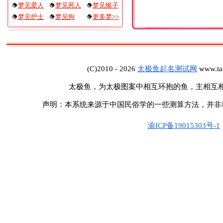
梦见爱人
梦见死人
梦见猴子
梦见护士
梦见狗
更多梦>>
(C)2010 - 2026
太极鱼起名测试网
www.tai
太极鱼，为太极图案中相互环抱的鱼，主相互
声明：本系统来源于中国民俗学的一些测算方法，并非
渝ICP备19015303号-1