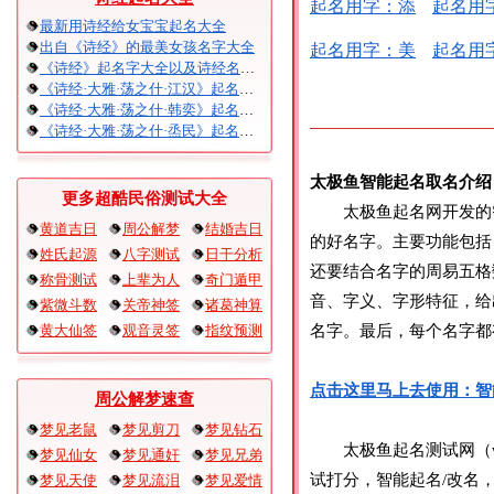
起名用字：添
起名用
最新用诗经给女宝宝起名大全
出自《诗经》的最美女孩名字大全
起名用字：美
起名用
《诗经》起名字大全以及诗经名句赏析
《诗经·大雅·荡之什·江汉》起名大全以及赏析
《诗经·大雅·荡之什·韩奕》起名大全以及赏析
《诗经·大雅·荡之什·烝民》起名大全以及赏析
太极鱼智能起名取名介绍
更多超酷民俗测试大全
太极鱼起名网开发的智
黄道吉日
周公解梦
结婚吉日
的好名字。主要功能包括
姓氏起源
八字测试
日干分析
还要结合名字的周易五格
称骨测试
上辈为人
奇门遁甲
音、字义、字形特征，给
紫微斗数
关帝神签
诸葛神算
名字。最后，每个名字都
黄大仙签
观音灵签
指纹预测
点击这里马上去使用：智
周公解梦速查
梦见老鼠
梦见剪刀
梦见钻石
太极鱼起名测试网（www
梦见仙女
梦见通奸
梦见兄弟
试打分，智能起名/改名
梦见天使
梦见流泪
梦见爱情