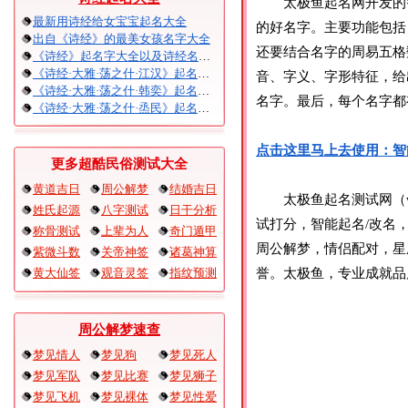
太极鱼起名网开发的智
最新用诗经给女宝宝起名大全
的好名字。主要功能包括
出自《诗经》的最美女孩名字大全
还要结合名字的周易五格
《诗经》起名字大全以及诗经名句赏析
《诗经·大雅·荡之什·江汉》起名大全以及赏析
音、字义、字形特征，给
《诗经·大雅·荡之什·韩奕》起名大全以及赏析
名字。最后，每个名字都
《诗经·大雅·荡之什·烝民》起名大全以及赏析
点击这里马上去使用：智
更多超酷民俗测试大全
黄道吉日
周公解梦
结婚吉日
太极鱼起名测试网（www
姓氏起源
八字测试
日干分析
试打分，智能起名/改名
称骨测试
上辈为人
奇门遁甲
周公解梦，情侣配对，星
紫微斗数
关帝神签
诸葛神算
誉。太极鱼，专业成就品
黄大仙签
观音灵签
指纹预测
周公解梦速查
梦见情人
梦见狗
梦见死人
梦见军队
梦见比赛
梦见狮子
梦见飞机
梦见裸体
梦见性爱