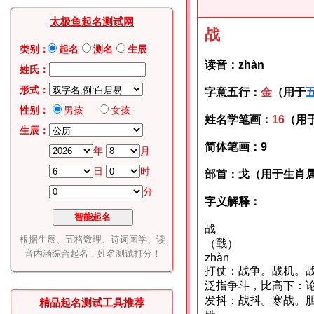
太极鱼起名测试网
战
类别：
起名
测名
生辰
读音：zhàn
姓氏：
形式：
字意五行：
金
（用于
性别：
男孩
女孩
姓名学笔画：
16
（用
生辰：
简体笔画：9
年
月
日
时
部首：戈（用于生肖
分
字义解释：
战
根据生辰、五格数理、诗词国学、读
（戰）
音内涵综合起名，姓名测试打分！
zhàn
打仗：战争。战机。
泛指争斗，比高下：
发抖：战抖。寒战。
精品起名测试工具推荐