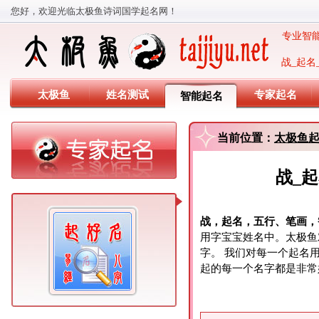
您好，欢迎光临太极鱼诗词国学起名网！
专业智能
战_起名
太极鱼
姓名测试
专家起名
智能起名
当前位置：
太极鱼
战_
战，起名，五行、笔画，
用字宝宝姓名中。太极鱼
字。 我们对每一个起名
起的每一个名字都是非常