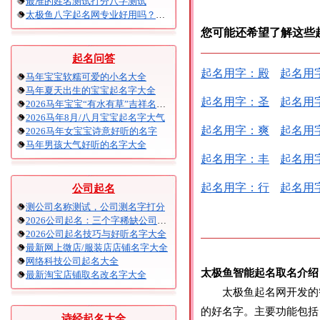
最准的姓名测试打分八字测试
太极鱼八字起名网专业好用吗？太极鱼起名怎么样？
您可能还希望了解这些
起名问答
起名用字：殿
起名用
马年宝宝软糯可爱的小名大全
马年夏天出生的宝宝起名字大全
起名用字：圣
起名用
2026马年宝宝“有水有草”吉祥名字大全
2026马年8月/八月宝宝起名字大气
起名用字：爽
起名用
2026马年女宝宝诗意好听的名字
马年男孩大气好听的名字大全
起名用字：丰
起名用
起名用字：行
起名用
公司起名
测公司名称测试，公司测名字打分
2026公司起名：三个字稀缺公司名大全
2026公司起名技巧与好听名字大全
最新网上微店/服装店店铺名字大全
网络科技公司起名大全
太极鱼智能起名取名介绍
最新淘宝店铺取名改名字大全
太极鱼起名网开发的智
的好名字。主要功能包括
诗经起名大全