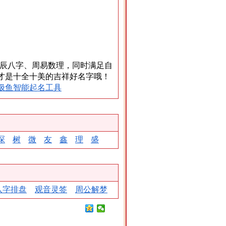
合先天生辰八字、周易数理，同时满足自
才是十全十美的吉祥好名字哦！
极鱼智能起名工具
琛
树
微
友
鑫
理
盛
八字排盘
观音灵签
周公解梦