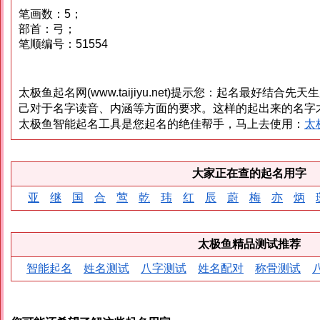
笔画数：5；
部首：弓；
笔顺编号：51554
太极鱼起名网(www.taijiyu.net)提示您：起名最好结
己对于名字读音、内涵等方面的要求。这样的起出来的名字
太极鱼智能起名工具是您起名的绝佳帮手，马上去使用：
太
大家正在查的起名用字
亚
继
国
合
莺
乾
玮
红
辰
蔚
梅
亦
炳
太极鱼精品测试推荐
智能起名
姓名测试
八字测试
姓名配对
称骨测试