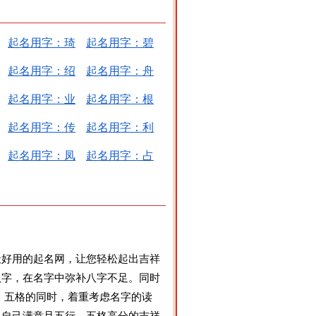
起名用字：琦
起名用字：碧
起名用字：绍
起名用字：舟
起名用字：业
起名用字：根
起名用字：传
起名用字：利
起名用字：凤
起名用字：占
好用的起名网，让您轻松起出吉祥
八字，在名字中弥补八字不足。同时
、五格的同时，着重考虑名字的读
出自己满意且五行、五格高分的吉祥