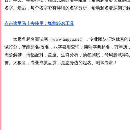
名字。最后，每个名字都有详细的名字分析，帮助起名者深刻了
点击这里马上去使用：智能起名工具
太极鱼起名测试网（www.taijiyu.net），专业团队打造优
试打分，智能起名/改名，八字喜用查询，康熙字典起名，万年历
周公解梦，情侣配对，星座、生肖分析，抽签测试，号码测试等
誉。太极鱼，专业成就品质，是您身边的起名、测试专家！