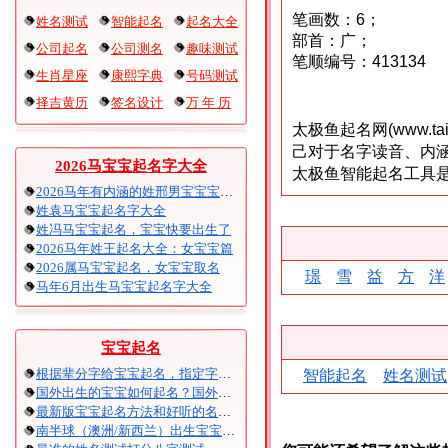
笔画数：6；
姓名测试
智能起名
起名大全
部首：广；
公司起名
公司测名
趣味测试
笔顺编号：413134
生肖星座
康熙字典
号码测试
择吉黄历
签名设计
万 年 历
太极鱼起名网(www.t
己对于名字读音、内
2026马宝宝起名字大全
太极鱼智能起名工具
2026马年有内涵的姓邢男宝宝宝起名
姓袁马宝宝起名字大全
姓冯马宝宝起名，宝宝快要出生了
2026马年姓王起名大全：女宝宝篇
2026属马宝宝起名，女宝宝取名
璟
雪
益
方
洋
马年6月出生马宝宝起名字大全
宝宝起名
根据辈分字给宝宝起名，指定字宝宝起名大全
智能起名
姓名测试
国外出生的宝宝如何起名？国外出生宝宝八字起名时间怎么算？
最新版宝宝起名方法和好听的名字精选
南半球（澳洲/新西兰）出生宝宝五行八字起名以及时间推算