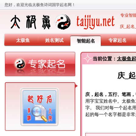
您好，欢迎光临太极鱼诗词国学起名网！
专业智能
庆_起名
太极鱼
姓名测试
专家起名
智能起名
当前位置：
太极鱼
庆_
庆，起名，五行、笔画，
用字宝宝姓名中。太极鱼
字。 我们对每一个起名
起的每一个名字都是非常