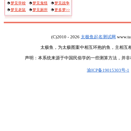
梦见学校
梦见鬼怪
梦见战争
梦见老鼠
梦见厕所
更多梦>>
(C)2010 - 2026
太极鱼起名测试网
www.tai
太极鱼，为太极图案中相互环抱的鱼，主相互
声明：本系统来源于中国民俗学的一些测算方法，并非
渝ICP备19015303号-1