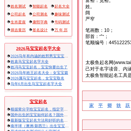
富裕：宽裕。
姓名测试
智能起名
起名大全
姓。
阔
公司起名
公司测名
趣味测试
严窄
生肖星座
康熙字典
号码测试
择吉黄历
签名设计
万 年 历
笔画数：10；
部首：宀；
笔顺编号：44512225
2026马宝宝起名字大全
2026马年有内涵的姓邢男宝宝宝起名
姓袁马宝宝起名字大全
太极鱼起名网(www.t
姓冯马宝宝起名，宝宝快要出生了
己对于名字读音、内
2026马年姓王起名大全：女宝宝篇
太极鱼智能起名工具
2026属马宝宝起名，女宝宝取名
马年6月出生马宝宝起名字大全
宝宝起名
家
平
卿
轶
跃
根据辈分字给宝宝起名，指定字宝宝起名大全
国外出生的宝宝如何起名？国外出生宝宝八字起名时间怎么算？
最新版宝宝起名方法和好听的名字精选
南半球（澳洲/新西兰）出生宝宝五行八字起名以及时间推算