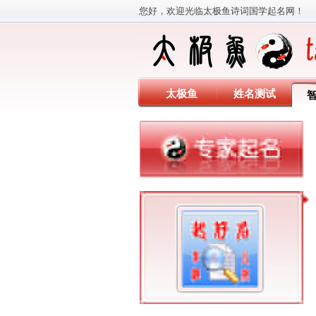
您好，欢迎光临太极鱼诗词国学起名网！
太极鱼
姓名测试