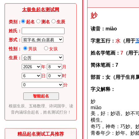
太极鱼起名测试网
妙
类别：
起名
测名
生辰
读音：miào
姓氏：
形式：
字意五行：
水
（用于
性别：
男孩
女孩
姓名学笔画：
7
（用于
生辰：
简体笔画：7
年
月
日
时
部首：女（用于生肖
分
字义解释：
妙
根据生辰、五格数理、诗词国学、读
miào
音内涵综合起名，姓名测试打分！
美，好：妙语。妙不可
横生。
奇巧，神奇：巧妙。
青春年少：妙年。妙
精品起名测试工具推荐