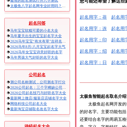
最准的姓名测试打分八字测试
您可能还希望了解这些
太极鱼八字起名网专业好用吗？太极鱼起名怎么样？
起名用字：蓓
起名用
起名问答
起名用字：连
起名用
马年宝宝软糯可爱的小名大全
马年夏天出生的宝宝起名字大全
起名用字：印
起名用
2026马年宝宝“有水有草”吉祥名字大全
2026马年8月/八月宝宝起名字大气
起名用字：绍
起名用
2026马年女宝宝诗意好听的名字
马年男孩大气好听的名字大全
起名用字：日
起名用
公司起名
测公司名称测试，公司测名字打分
2026公司起名：三个字稀缺公司名大全
2026公司起名技巧与好听名字大全
太极鱼智能起名取名介绍
最新网上微店/服装店店铺名字大全
网络科技公司起名大全
太极鱼起名网开发的智
最新淘宝店铺取名改名字大全
的好名字。主要功能包括
还要结合名字的周易五格
诗经起名大全
音、字义、字形特征，给