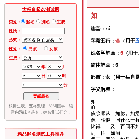
太极鱼起名测试网
如
类别：
起名
测名
生辰
读音：rú
姓氏：
形式：
字意五行：
金
（用于
性别：
男孩
女孩
姓名学笔画：
6
（用于
生辰：
简体笔画：6
年
月
日
时
部首：女（用于生肖
分
字义解释：
如
根据生辰、五格数理、诗词国学、读
rú
音内涵综合起名，姓名测试打分！
依照顺从：如愿。如
像，相似，同什么一
比得上，及：百闻不
到，往：如厕。
精品起名测试工具推荐