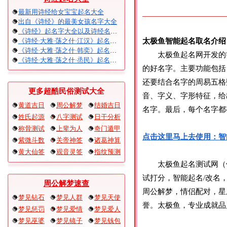
最新用诗经给女宝宝起名大全
出自《诗经》的最美女孩名字大全
《诗经》起名字大全以及诗经名句赏析
太极鱼智能起名取名介绍
《诗经·大雅·荡之什·江汉》起名大全以及赏析
《诗经·大雅·荡之什·韩奕》起名大全以及赏析
太极鱼起名网开发的智
《诗经·大雅·荡之什·烝民》起名大全以及赏析
的好名字。主要功能包括
还要结合名字的周易五格
更多超酷民俗测试大全
音、字义、字形特征，给
黄道吉日
周公解梦
结婚吉日
名字。最后，每个名字都
姓氏起源
八字测试
日干分析
称骨测试
上辈为人
奇门遁甲
点击这里马上去使用：智
紫微斗数
关帝神签
诸葛神算
黄大仙签
观音灵签
指纹预测
太极鱼起名测试网（www
试打分，智能起名/改名
周公解梦速查
周公解梦，情侣配对，星
梦见钻石
梦见人群
梦见天使
誉。太极鱼，专业成就品
梦见惩罚
梦见爱情
梦见爱人
梦见巫婆
梦见镜子
梦见钱包