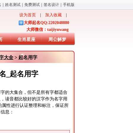
名
｜
姓名测试
｜
免费测试
｜
签名设计
｜
手机版
设为首页
|
加入收藏
|
大师起名QQ:2202048880
大师微信：taijiyuwang
历
生肖星座
周公解梦
字大全
> 起名用字
名_起名用字
用字的大集合，但不是所有字都适合
义，读音都比较好的汉字作为名字用
的属性进行认证整理和标注，保证所
本信息：