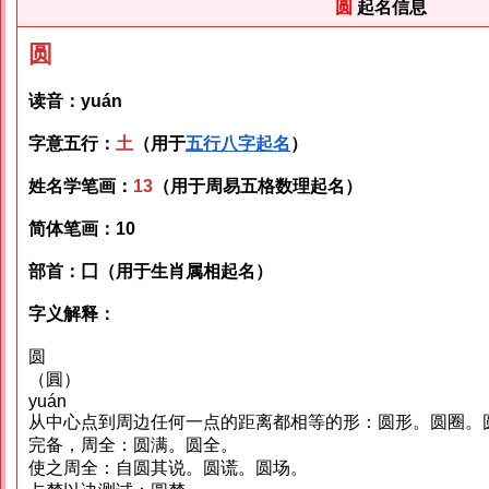
圆
起名信息
圆
读音：yuán
字意五行：
土
（用于
五行八字起名
）
姓名学笔画：
13
（用于周易五格数理起名）
简体笔画：10
部首：囗（用于生肖属相起名）
字义解释：
圆
（圓）
yuán
从中心点到周边任何一点的距离都相等的形：圆形。圆圈。
完备，周全：圆满。圆全。
使之周全：自圆其说。圆谎。圆场。