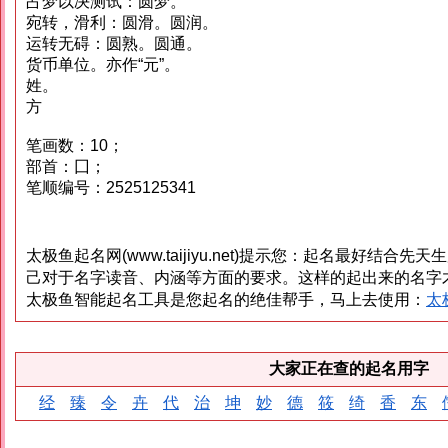
占梦以决测试：圆梦。
宛转，滑利：圆滑。圆润。
运转无碍：圆熟。圆通。
货币单位。亦作“元”。
姓。
方
笔画数：10；
部首：囗；
笔顺编号：2525125341
太极鱼起名网(www.taijiyu.net)提示您：起名最好结
己对于名字读音、内涵等方面的要求。这样的起出来的名字
太极鱼智能起名工具是您起名的绝佳帮手，马上去使用：
太
大家正在查的起名用字
经
臻
令
卉
代
治
坤
妙
德
筱
绮
香
东