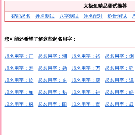
太极鱼精品测试推荐
智能起名
姓名测试
八字测试
姓名配对
称骨测试
您可能还希望了解这些起名用字：
起名用字：正
起名用字：潮
起名用字：裕
起名用字：俐
起名用字：寿
起名用字：勋
起名用字：万
起名用字：延
起名用字：旋
起名用字：东
起名用字：康
起名用字：泽
起名用字：如
起名用字：魁
起名用字：钟
起名用字：皓
起名用字：枫
起名用字：阳
起名用字：宣
起名用字：焱