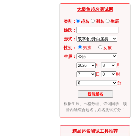
太极鱼起名测试网
类别：
起名
测名
生辰
姓氏：
形式：
性别：
男孩
女孩
生辰：
年
月
日
时
分
根据生辰、五格数理、诗词国学、读
音内涵综合起名，姓名测试打分！
精品起名测试工具推荐