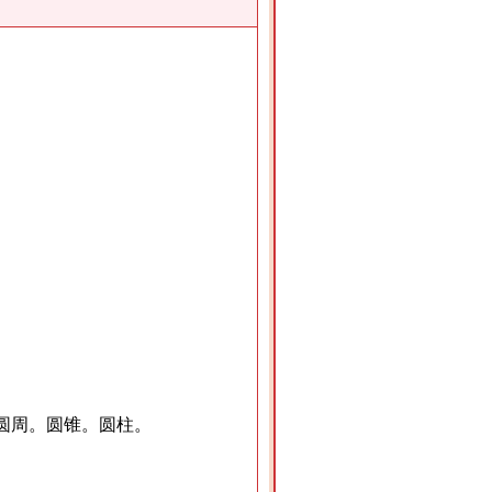
圆周。圆锥。圆柱。