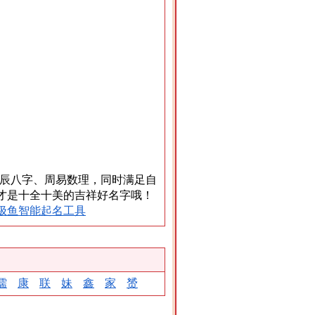
合先天生辰八字、周易数理，同时满足自
才是十全十美的吉祥好名字哦！
极鱼智能起名工具
儒
康
联
妹
鑫
家
赟