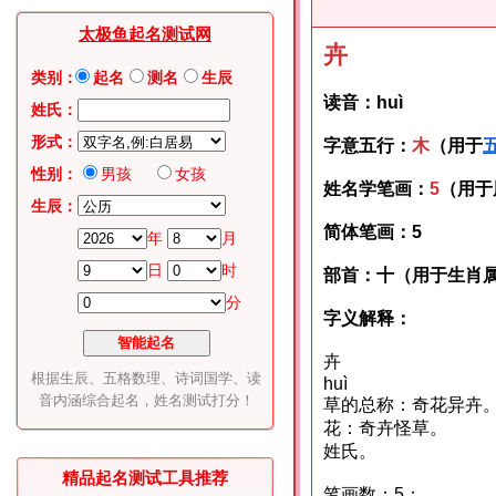
太极鱼起名测试网
卉
类别：
起名
测名
生辰
读音：huì
姓氏：
形式：
字意五行：
木
（用于
性别：
男孩
女孩
姓名学笔画：
5
（用于
生辰：
简体笔画：5
年
月
日
时
部首：十（用于生肖
分
字义解释：
卉
根据生辰、五格数理、诗词国学、读
huì
音内涵综合起名，姓名测试打分！
草的总称：奇花异卉
花：奇卉怪草。
姓氏。
精品起名测试工具推荐
笔画数：5；