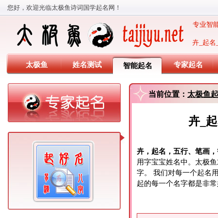
您好，欢迎光临太极鱼诗词国学起名网！
专业智能
卉_起名
太极鱼
姓名测试
专家起名
智能起名
当前位置：
太极鱼
卉_
卉，起名，五行、笔画，
用字宝宝姓名中。太极鱼
字。 我们对每一个起名
起的每一个名字都是非常