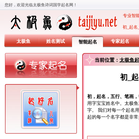
您好，欢迎光临太极鱼诗词国学起名网！
专业智能
初_起名
太极鱼
姓名测试
专家起名
智能起名
当前位置：
太极鱼
初_
初，起名，五行、笔画，
用字宝宝姓名中。太极鱼
字。 我们对每一个起名
起的每一个名字都是非常