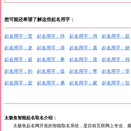
您可能还希望了解这些起名用字：
起名用字：莹
起名用字：环
起名用字：鸿
起名用字：廷
起名用字：龙
起名用字：祥
起名用字：真
起名用字：妍
起名用字：挺
起名用字：希
起名用字：彦
起名用字：玮
起名用字：钧
起名用字：益
起名用字：苹
起名用字：堂
起名用字：宣
起名用字：勇
起名用字：家
起名用字：壮
太极鱼智能起名取名介绍：
太极鱼起名网开发的智能取名系统，是目前互联网上专业、最