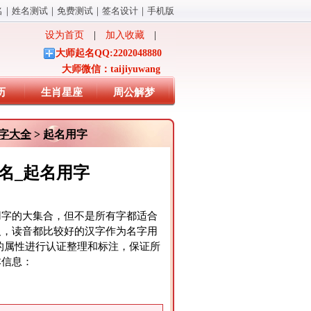
名
｜
姓名测试
｜
免费测试
｜
签名设计
｜
手机版
设为首页
|
加入收藏
|
大师起名QQ:2202048880
大师微信：taijiyuwang
历
生肖星座
周公解梦
字大全
> 起名用字
名_起名用字
用字的大集合，但不是所有字都适合
义，读音都比较好的汉字作为名字用
的属性进行认证整理和标注，保证所
本信息：