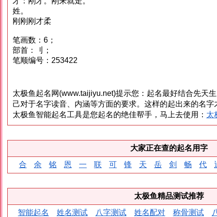
才：刚才。刚来就走。
姓。
刚刚刚才柔
笔画数：6；
部首：刂；
笔顺编号：253422
太极鱼起名网(www.taijiyu.net)提示您：起名最好结
己对于名字读音、内涵等方面的要求。这样的起出来的名字
太极鱼智能起名工具是您起名的绝佳帮手，马上去使用：
太
大家正在查的起名用字
合
余
铭
恩
一
联
可
锋
天
岳
剑
畅
代
太极鱼精品测试推荐
智能起名
姓名测试
八字测试
姓名配对
称骨测试