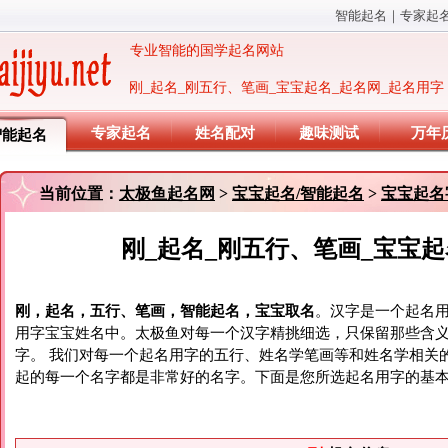
智能起名
｜
专家起
专业智能的国学起名网站
刚_起名_刚五行、笔画_宝宝起名_起名网_起名用字
专家起名
姓名配对
趣味测试
万年
智能起名
当前位置：
太极鱼起名网
>
宝宝起名/智能起名
>
宝宝起名
刚_起名_刚五行、笔画_宝宝起
刚，起名，五行、笔画，智能起名，宝宝取名
。汉字是一个起名
用字宝宝姓名中。太极鱼对每一个汉字精挑细选，只保留那些含
字。 我们对每一个起名用字的五行、姓名学笔画等和姓名学相关
起的每一个名字都是非常好的名字。下面是您所选起名用字的基