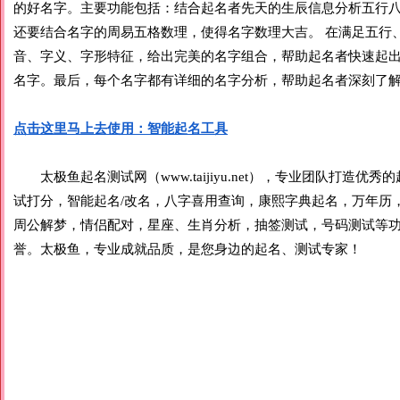
的好名字。主要功能包括：结合起名者先天的生辰信息分析五行
还要结合名字的周易五格数理，使得名字数理大吉。 在满足五行
音、字义、字形特征，给出完美的名字组合，帮助起名者快速起
名字。最后，每个名字都有详细的名字分析，帮助起名者深刻了
点击这里马上去使用：智能起名工具
太极鱼起名测试网（www.taijiyu.net），专业团队打造优
试打分，智能起名/改名，八字喜用查询，康熙字典起名，万年历
周公解梦，情侣配对，星座、生肖分析，抽签测试，号码测试等
誉。太极鱼，专业成就品质，是您身边的起名、测试专家！