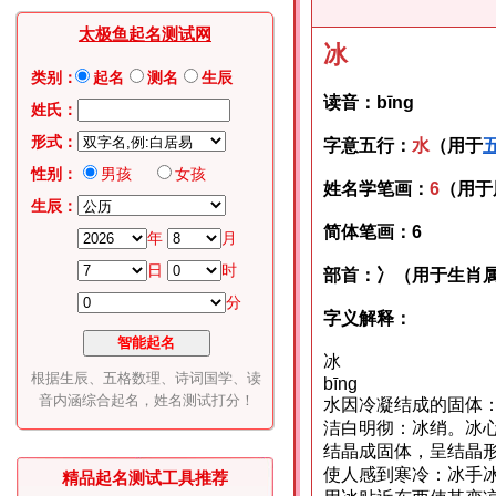
太极鱼起名测试网
冰
类别：
起名
测名
生辰
读音：bīng
姓氏：
形式：
字意五行：
水
（用于
性别：
男孩
女孩
姓名学笔画：
6
（用于
生辰：
简体笔画：6
年
月
日
时
部首：冫（用于生肖
分
字义解释：
冰
根据生辰、五格数理、诗词国学、读
bīng
音内涵综合起名，姓名测试打分！
水因冷凝结成的固体
洁白明彻：冰绡。冰心
结晶成固体，呈结晶
使人感到寒冷：冰手
精品起名测试工具推荐