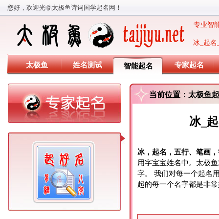
您好，欢迎光临太极鱼诗词国学起名网！
专业智能
冰_起名
太极鱼
姓名测试
专家起名
智能起名
当前位置：
太极鱼
冰_
冰，起名，五行、笔画，
用字宝宝姓名中。太极鱼
字。 我们对每一个起名
起的每一个名字都是非常