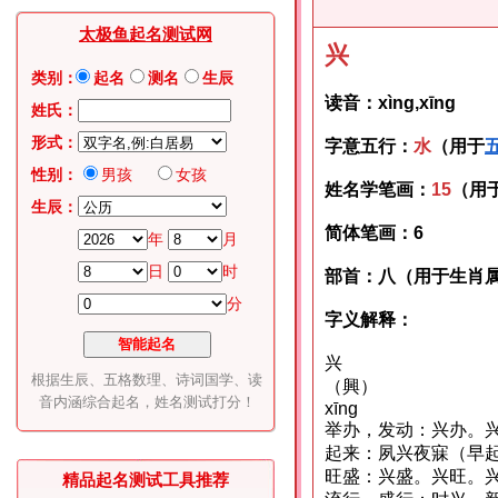
太极鱼起名测试网
兴
类别：
起名
测名
生辰
读音：xìng,xīng
姓氏：
形式：
字意五行：
水
（用于
性别：
男孩
女孩
姓名学笔画：
15
（用
生辰：
简体笔画：6
年
月
日
时
部首：八（用于生肖
分
字义解释：
兴
根据生辰、五格数理、诗词国学、读
（興）
音内涵综合起名，姓名测试打分！
xīng
举办，发动：兴办。兴
起来：夙兴夜寐（早
旺盛：兴盛。兴旺。
精品起名测试工具推荐