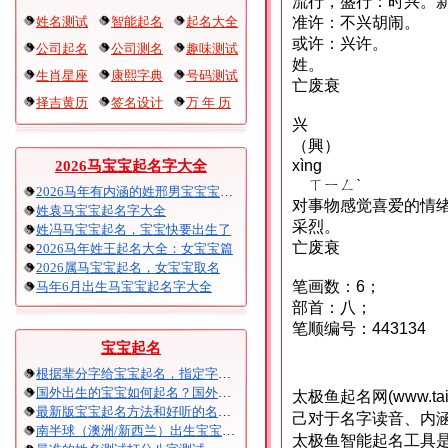
流行，盛行：时兴。
姓名测试
智能起名
起名大全
准许：不兴胡闹。
或许：兴许。
公司起名
公司测名
趣味测试
姓。
生肖星座
康熙字典
号码测试
亡废衰
择吉黄历
签名设计
万 年 历
兴
（興）
xìng
2026马宝宝起名字大全
ㄒㄧㄥˋ
2026马年有内涵的姓邢男宝宝宝起名
对事物感觉喜爱的情
姓袁马宝宝起名字大全
采烈。
姓冯马宝宝起名，宝宝快要出生了
亡废衰
2026马年姓王起名大全：女宝宝篇
2026属马宝宝起名，女宝宝取名
笔画数：6；
马年6月出生马宝宝起名字大全
部首：八；
笔顺编号：443134
宝宝起名
根据辈分字给宝宝起名，指定字宝宝起名大全
国外出生的宝宝如何起名？国外出生宝宝八字起名时间怎么算？
太极鱼起名网(www.t
最新版宝宝起名方法和好听的名字精选
己对于名字读音、内
南半球（澳洲/新西兰）出生宝宝五行八字起名以及时间推算
太极鱼智能起名工具