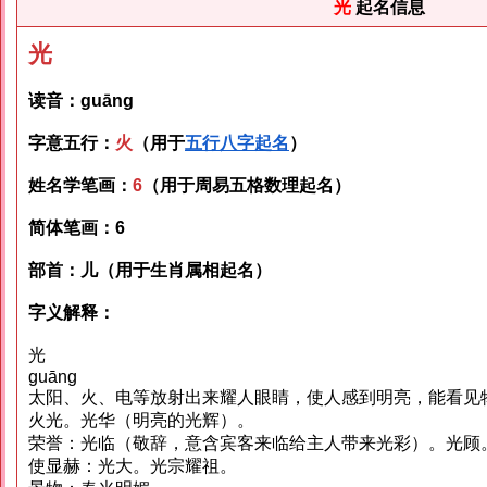
光
起名信息
光
读音：guāng
字意五行：
火
（用于
五行八字起名
）
姓名学笔画：
6
（用于周易五格数理起名）
简体笔画：6
部首：儿（用于生肖属相起名）
字义解释：
光
guāng
太阳、火、电等放射出来耀人眼睛，使人感到明亮，能看见
火光。光华（明亮的光辉）。
荣誉：光临（敬辞，意含宾客来临给主人带来光彩）。光顾
使显赫：光大。光宗耀祖。