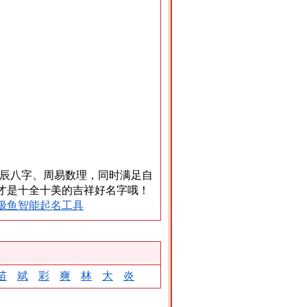
合先天生辰八字、周易数理，同时满足自
才是十全十美的吉祥好名字哦！
极鱼智能起名工具
苗
斌
彩
爽
林
大
炎