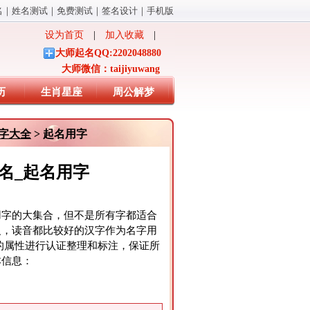
名
｜
姓名测试
｜
免费测试
｜
签名设计
｜
手机版
设为首页
|
加入收藏
|
大师起名QQ:2202048880
大师微信：taijiyuwang
历
生肖星座
周公解梦
字大全
> 起名用字
名_起名用字
用字的大集合，但不是所有字都适合
义，读音都比较好的汉字作为名字用
的属性进行认证整理和标注，保证所
本信息：