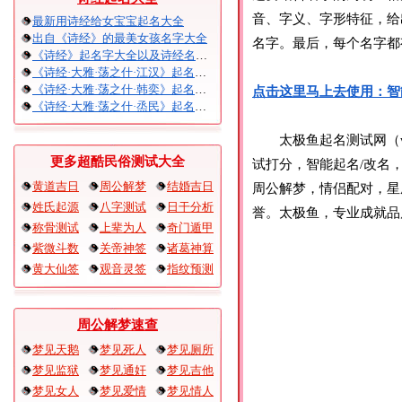
音、字义、字形特征，给
最新用诗经给女宝宝起名大全
出自《诗经》的最美女孩名字大全
名字。最后，每个名字都
《诗经》起名字大全以及诗经名句赏析
《诗经·大雅·荡之什·江汉》起名大全以及赏析
《诗经·大雅·荡之什·韩奕》起名大全以及赏析
点击这里马上去使用：智
《诗经·大雅·荡之什·烝民》起名大全以及赏析
太极鱼起名测试网（www
更多超酷民俗测试大全
试打分，智能起名/改名
黄道吉日
周公解梦
结婚吉日
周公解梦，情侣配对，星
姓氏起源
八字测试
日干分析
誉。太极鱼，专业成就品
称骨测试
上辈为人
奇门遁甲
紫微斗数
关帝神签
诸葛神算
黄大仙签
观音灵签
指纹预测
周公解梦速查
梦见天鹅
梦见死人
梦见厕所
梦见监狱
梦见通奸
梦见吉他
梦见女人
梦见爱情
梦见情人