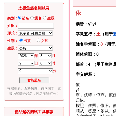
太极鱼起名测试网
依
类别：
起名
测名
生辰
读音：yǐ,yī
姓氏：
形式：
字意五行：
土
（用于
性别：
男孩
女孩
姓名学笔画：
8
（用于
生辰：
简体笔画：8
年
月
日
时
部首：亻（用于生肖
分
字义解释：
依
根据生辰、五格数理、诗词国学、读
yī
音内涵综合起名，姓名测试打分！
靠，仗赖：依靠。依傍
归依。
按照：依照。依旧。
顺从，答应：依从。
精品起名测试工具推荐