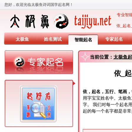
您好，欢迎光临太极鱼诗词国学起名网！
专业智能
依_起名
太极鱼
姓名测试
专家起名
智能起名
当前位置：
太极鱼
依_
依，起名，五行、笔画，
用字宝宝姓名中。太极鱼
字。 我们对每一个起名
起的每一个名字都是非常