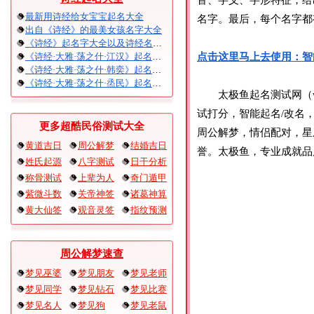
最新用诗经给女宝宝起名大全
名字。最后，每个名字都
出自《诗经》的最美女孩名字大全
《诗经》起名字大全以及诗经名句赏析
点击这里马上去使用：智
《诗经·大雅·荡之什·江汉》起名大全以及赏析
《诗经·大雅·荡之什·韩奕》起名大全以及赏析
《诗经·大雅·荡之什·烝民》起名大全以及赏析
太极鱼起名测试网（www
试打分，智能起名/改名
更多超酷民俗测试大全
周公解梦，情侣配对，星
黄道吉日
周公解梦
结婚吉日
誉。太极鱼，专业成就品
姓氏起源
八字测试
日干分析
称骨测试
上辈为人
奇门遁甲
紫微斗数
关帝神签
诸葛神算
黄大仙签
观音灵签
指纹预测
周公解梦速查
梦见巫婆
梦见朋友
梦见老师
梦见同学
梦见钻石
梦见比赛
梦见名人
梦见狗
梦见老鼠