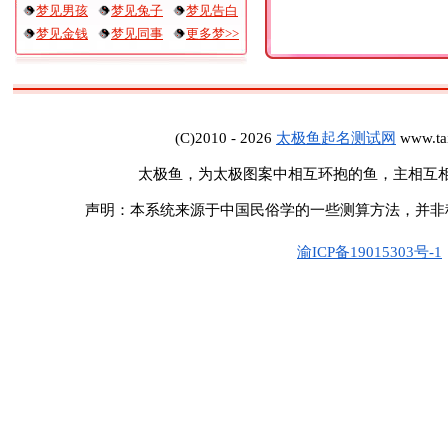
梦见男孩
梦见兔子
梦见告白
梦见金钱
梦见同事
更多梦>>
(C)2010 - 2026
太极鱼起名测试网
www.tai
太极鱼，为太极图案中相互环抱的鱼，主相互
声明：本系统来源于中国民俗学的一些测算方法，并非
渝ICP备19015303号-1