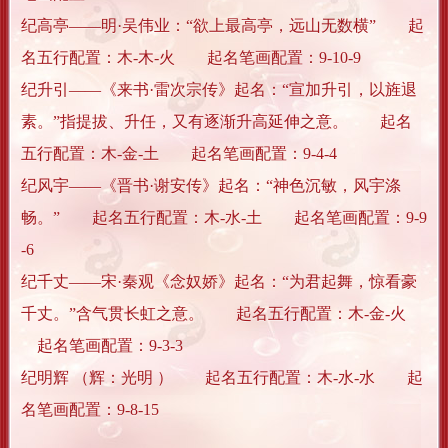
纪高亭——明·吴伟业：“欲上最高亭，远山无数横” 起
名五行配置：木-木-火 起名笔画配置：9-10-9
纪升引——《来书·雷次宗传》起名：“宣加升引，以旌退
素。”指提拔、升任，又有逐渐升高延伸之意。 起名
五行配置：木-金-土 起名笔画配置：9-4-4
纪风宇——《晋书·谢安传》起名：“神色沉敏，风宇涤
畅。” 起名五行配置：木-水-土 起名笔画配置：9-9
-6
纪千丈——宋·秦观《念奴娇》起名：“为君起舞，惊看豪
千丈。”含气贯长虹之意。 起名五行配置：木-金-火
起名笔画配置：9-3-3
纪明辉 （辉：光明 ） 起名五行配置：木-水-水 起
名笔画配置：9-8-15