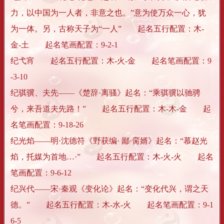
力，以中国为一人者，非意之也。”意为使万众一心，犹
为一体。另，古称天子为“一人” 起名五行配置：木-
金-土 起名笔画配置：9-2-1
纪弋宵 起名五行配置：木-火-金 起名笔画配置：9
-3-10
纪骐骥、夫先——《楚辞·离骚》起名：“乘骐骥以驰骋
兮，来吾道夫先路！” 起名五行配置：木-木-金 起
名笔画配置：9-18-26
纪光焰——明·沈德符《野获编· 鄙·脔婿》起名：“慕赵光
焰，托媒为首地…·” 起名五行配置：木-火-火 起名
笔画配置：9-6-12
纪兴代——宋·秦观《变化论》起名：“变化代兴，谓之天
德。” 起名五行配置：木-水-火 起名笔画配置：9-1
6-5