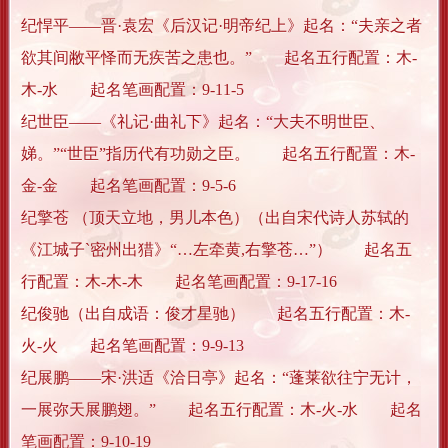
纪悍平——晋·袁宏《后汉记·明帝纪上》起名：“夫亲之者
欲其间敝平怿而无疾苦之患也。” 起名五行配置：木-
木-水 起名笔画配置：9-11-5
纪世臣——《礼记·曲礼下》起名：“大夫不明世臣、
娣。”“世臣”指历代有功勋之臣。 起名五行配置：木-
金-金 起名笔画配置：9-5-6
纪擎苍 （顶天立地，男儿本色）（出自宋代诗人苏轼的
《江城子`密州出猎》“…左牵黄,右擎苍…”） 起名五
行配置：木-木-木 起名笔画配置：9-17-16
纪俊驰（出自成语：俊才星驰） 起名五行配置：木-
火-火 起名笔画配置：9-9-13
纪展鹏——宋·洪适《洽日亭》起名：“蓬莱欲往宁无计，
一展弥天展鹏翅。” 起名五行配置：木-火-水 起名
笔画配置：9-10-19